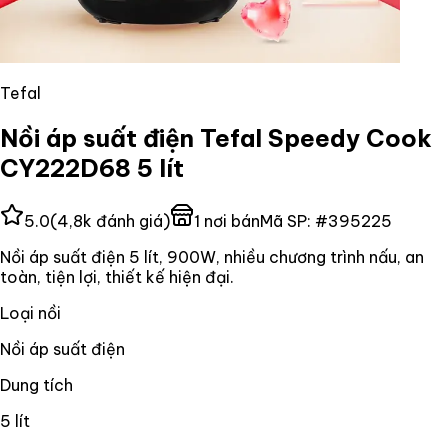
Tefal
Nồi áp suất điện Tefal Speedy Cook
CY222D68 5 lít
5.0
(
4,8k
đánh giá)
1
nơi bán
Mã SP:
#
395225
Nồi áp suất điện 5 lít, 900W, nhiều chương trình nấu, an
toàn, tiện lợi, thiết kế hiện đại.
Loại nồi
Nồi áp suất điện
Dung tích
5 lít