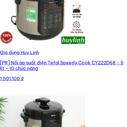
Gia dụng Huy Linh
[PR]
Nồi áp suất điện Tefal Speedy Cook CY222D68 - 5
lít - 10 chức năng
1.501.100 ₫