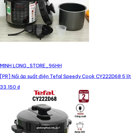
MINH LONG_STORE_96HH
[PR]
Nồi áp suất điện Tefal Speedy Cook CY222D68 5 lít
33.150 ₫