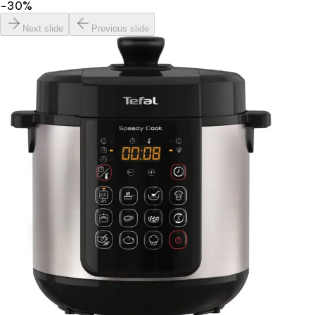
−
30
%
Next slide
Previous slide