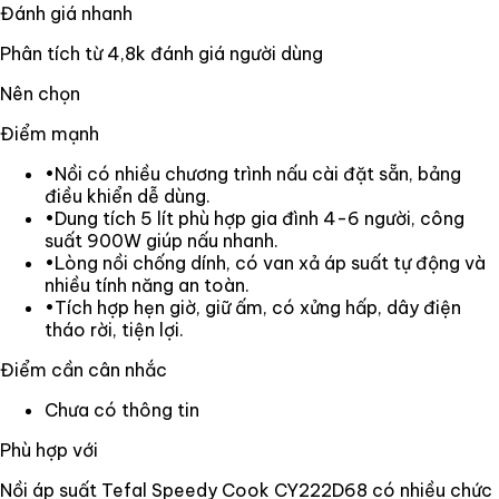
Đánh giá nhanh
Phân tích từ
4,8k
đánh giá người dùng
Nên chọn
Điểm mạnh
•
Nồi có nhiều chương trình nấu cài đặt sẵn, bảng
điều khiển dễ dùng.
•
Dung tích 5 lít phù hợp gia đình 4-6 người, công
suất 900W giúp nấu nhanh.
•
Lòng nồi chống dính, có van xả áp suất tự động và
nhiều tính năng an toàn.
•
Tích hợp hẹn giờ, giữ ấm, có xửng hấp, dây điện
tháo rời, tiện lợi.
Điểm cần cân nhắc
Chưa có thông tin
Phù hợp với
Nồi áp suất Tefal Speedy Cook CY222D68 có nhiều chức