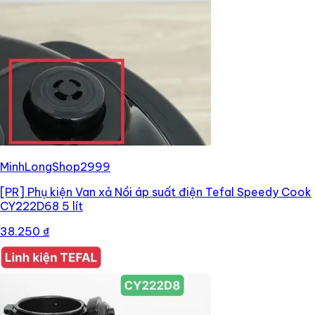
MinhLongShop2999
[PR]
Phụ kiện Van xả Nồi áp suất điện Tefal Speedy Cook
CY222D68 5 lít
38.250 ₫