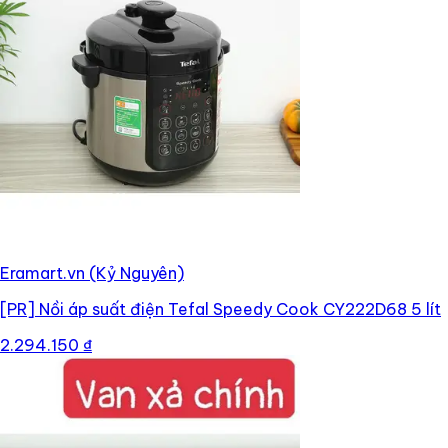
Eramart.vn (Kỷ Nguyên)
[PR]
Nồi áp suất điện Tefal Speedy Cook CY222D68 5 lít
2.294.150 ₫