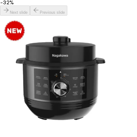
−
32
%
Next slide
Previous slide