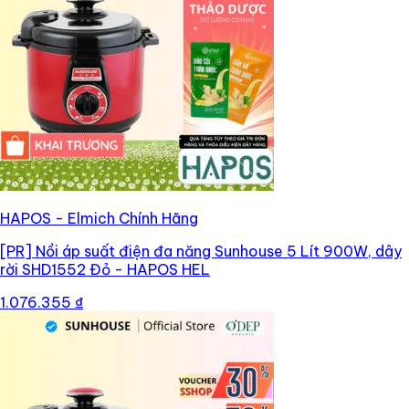
HAPOS - Elmich Chính Hãng
[PR]
Nồi áp suất điện đa năng Sunhouse 5 Lít 900W, dây
rời SHD1552 Đỏ - HAPOS HEL
1.076.355 ₫