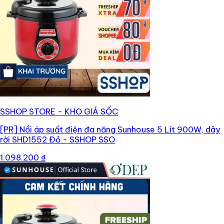
SSHOP STORE - KHO GIÁ SỐC
[PR]
Nồi áp suất điện đa năng Sunhouse 5 Lít 900W, dây
rời SHD1552 Đỏ - SSHOP SSO
1.098.200 ₫