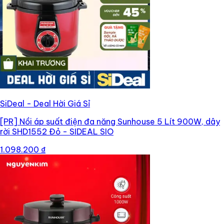
SiDeal - Deal Hời Giá Sỉ
[PR]
Nồi áp suất điện đa năng Sunhouse 5 Lít 900W, dây
rời SHD1552 Đỏ - SIDEAL SIO
1.098.200 ₫