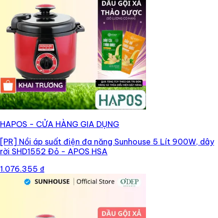
HAPOS - CỬA HÀNG GIA DỤNG
[PR]
Nồi áp suất điện đa năng Sunhouse 5 Lít 900W, dây
rời SHD1552 Đỏ - APOS HSA
1.076.355 ₫