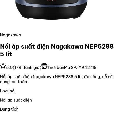
Nagakawa
Nồi áp suất điện Nagakawa NEP5288
5 lít
5.0
(
179
đánh giá)
1
nơi bán
Mã SP:
#
942718
Nồi áp suất điện Nagakawa NEP5288 5 lít, đa năng, dễ sử
dụng, an toàn.
Loại nồi
Nồi áp suất điện
Dung tích