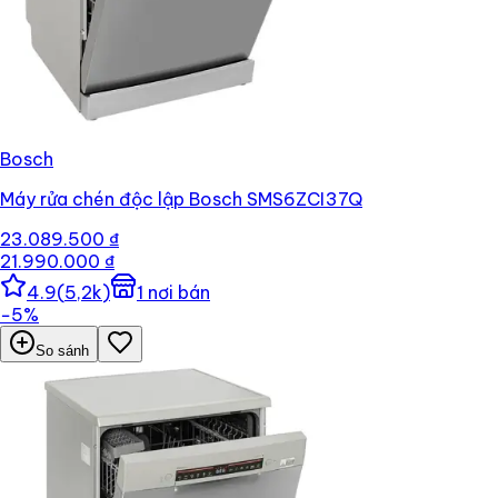
Bosch
Máy rửa chén độc lập Bosch SMS6ZCI37Q
23.089.500 ₫
21.990.000 ₫
4.9
(
5,2k
)
1
nơi bán
−
5
%
So sánh