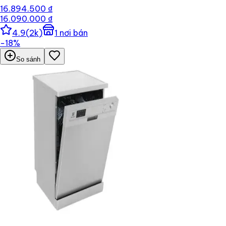
16.894.500 ₫
16.090.000 ₫
4.9
(
2k
)
1
nơi bán
−
18
%
So sánh