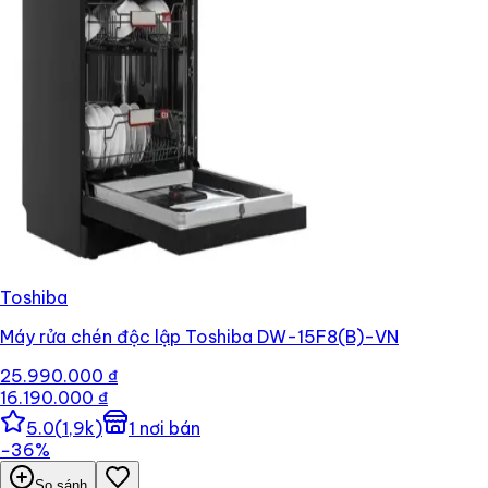
Toshiba
Máy rửa chén độc lập Toshiba DW-15F8(B)-VN
25.990.000 ₫
16.190.000 ₫
5.0
(
1,9k
)
1
nơi bán
−
36
%
So sánh