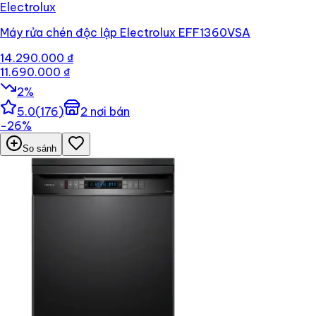
Electrolux
Máy rửa chén độc lập Electrolux EFF1360VSA
14.290.000 ₫
11.690.000 ₫
2
%
5.0
(
176
)
2
nơi bán
−
26
%
So sánh