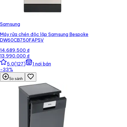
Samsung
Máy rửa chén độc lập Samsung Bespoke
DW60CB750FAPSV
14.689.500 ₫
13.990.000 ₫
5.0
(
127
)
1
nơi bán
−
33
%
So sánh