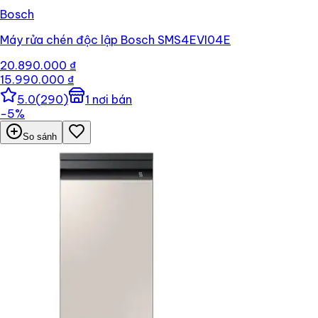
Bosch
Máy rửa chén độc lập Bosch SMS4EVI04E
20.890.000 ₫
15.990.000 ₫
5.0
(
290
)
1
nơi bán
−
5
%
So sánh