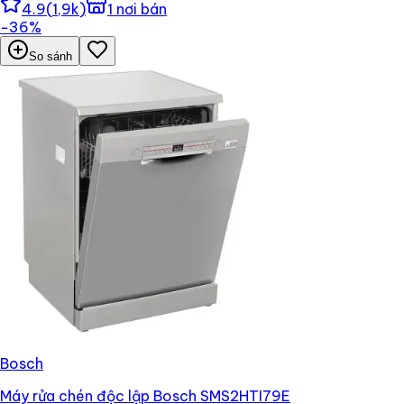
4.9
(
1,9k
)
1
nơi bán
−
36
%
So sánh
Bosch
Máy rửa chén độc lập Bosch SMS2HTI79E