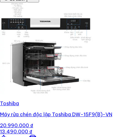
Toshiba
Máy rửa chén độc lập Toshiba DW-15F9(B)-VN
20.990.000 ₫
13.490.000 ₫