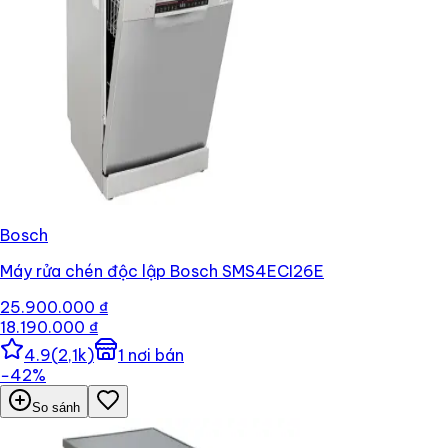
Bosch
Máy rửa chén độc lập Bosch SMS4ECI26E
25.900.000 ₫
18.190.000 ₫
4.9
(
2,1k
)
1
nơi bán
−
42
%
So sánh