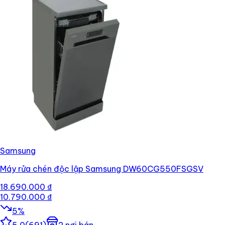
Samsung
Máy rửa chén độc lập Samsung DW60CG550FSGSV
18.690.000 ₫
10.790.000 ₫
5
%
5.0
(
691
)
2
nơi bán