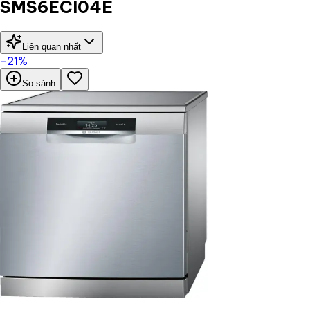
SMS6ECI04E
Liên quan nhất
−
21
%
So sánh