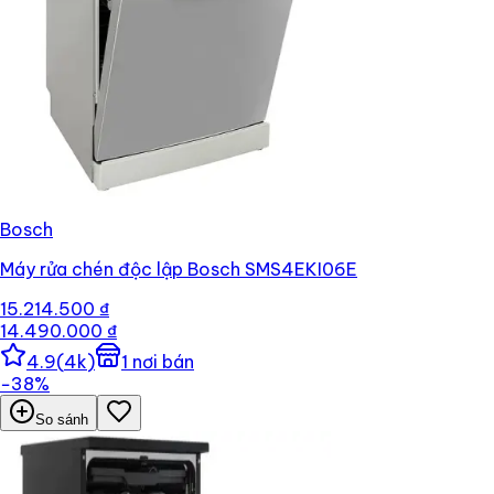
Bosch
Máy rửa chén độc lập Bosch SMS4EKI06E
15.214.500 ₫
14.490.000 ₫
4.9
(
4k
)
1
nơi bán
−
38
%
So sánh