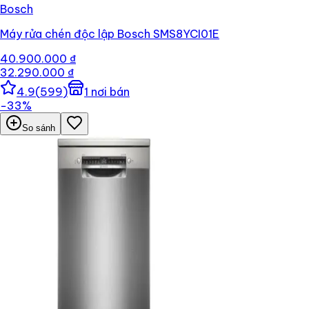
Bosch
Máy rửa chén độc lập Bosch SMS8YCI01E
40.900.000 ₫
32.290.000 ₫
4.9
(
599
)
1
nơi bán
−
33
%
So sánh