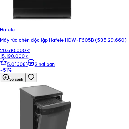
Hafele
Máy rửa chén độc lập Hafele HDW-F605B (535.29.660)
20.610.000 ₫
15.190.000 ₫
5.0
(
608
)
2
nơi bán
−
51
%
So sánh