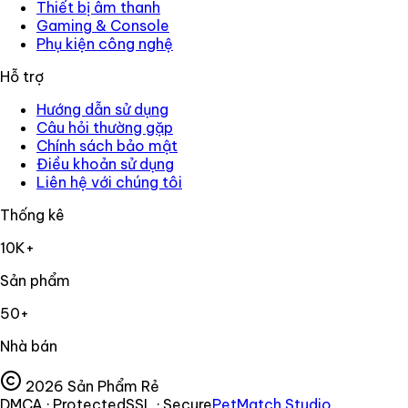
Thiết bị âm thanh
Gaming
&
Console
Phụ kiện công nghệ
Hỗ trợ
Hướng dẫn sử dụng
Câu hỏi thường gặp
Chính sách bảo mật
Điều khoản sử dụng
Liên hệ với chúng tôi
Thống kê
10K+
Sản phẩm
50+
Nhà bán
2026
Sản Phẩm Rẻ
DMCA · Protected
SSL · Secure
PetMatch Studio