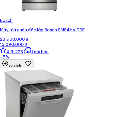
Bosch
Máy rửa chén độc lập Bosch SMS4HVI00E
23.900.000 ₫
16.090.000 ₫
4.9
(
223
)
1
nơi bán
−
5
%
So sánh