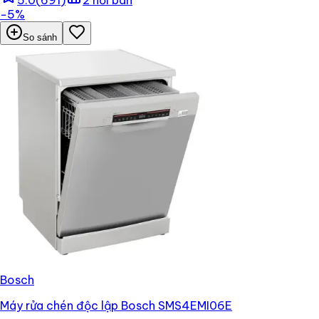
−
5
%
So sánh
Bosch
Máy rửa chén độc lập Bosch SMS4EMI06E