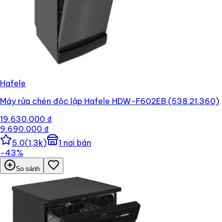
Hafele
Máy rửa chén độc lập Hafele HDW-F602EB (538.21.360)
19.630.000 ₫
9.690.000 ₫
5.0
(
1,3k
)
1
nơi bán
−
43
%
So sánh