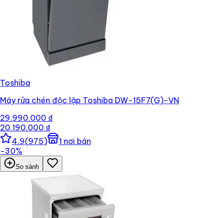
Toshiba
Máy rửa chén độc lập Toshiba DW-15F7(G)-VN
29.990.000 ₫
20.190.000 ₫
4.9
(
975
)
1
nơi bán
−
30
%
So sánh