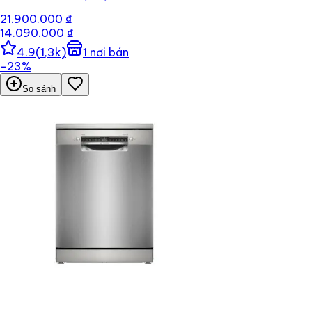
21.900.000 ₫
14.090.000 ₫
4.9
(
1,3k
)
1
nơi bán
−
23
%
So sánh