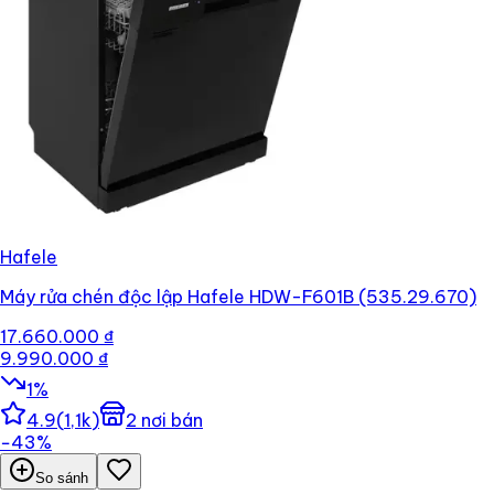
Hafele
Máy rửa chén độc lập Hafele HDW-F601B (535.29.670)
17.660.000 ₫
9.990.000 ₫
1
%
4.9
(
1,1k
)
2
nơi bán
−
43
%
So sánh