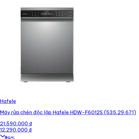
Hafele
Máy rửa chén độc lập Hafele HDW-F6012S (535.29.671)
21.590.000 ₫
12.290.000 ₫
9
%