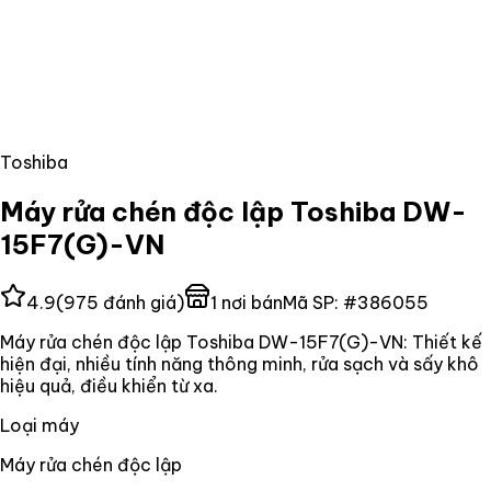
Toshiba
Máy rửa chén độc lập Toshiba DW-
15F7(G)-VN
4.9
(
975
đánh giá)
1
nơi bán
Mã SP:
#
386055
Máy rửa chén độc lập Toshiba DW-15F7(G)-VN: Thiết kế
hiện đại, nhiều tính năng thông minh, rửa sạch và sấy khô
hiệu quả, điều khiển từ xa.
Loại máy
Máy rửa chén độc lập