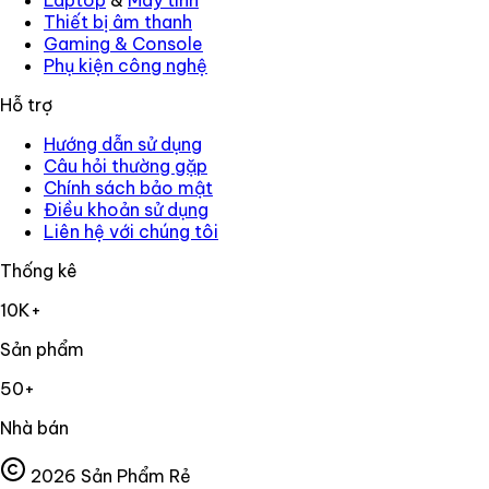
Laptop
&
Máy tính
Thiết bị âm thanh
Gaming
&
Console
Phụ kiện công nghệ
Hỗ trợ
Hướng dẫn sử dụng
Câu hỏi thường gặp
Chính sách bảo mật
Điều khoản sử dụng
Liên hệ với chúng tôi
Thống kê
10K+
Sản phẩm
50+
Nhà bán
2026
Sản Phẩm Rẻ