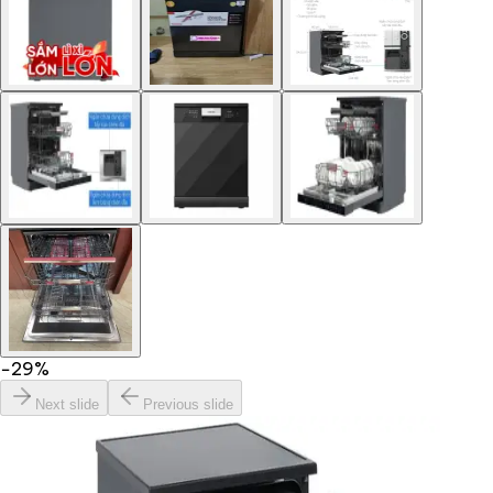
−
29
%
Next slide
Previous slide