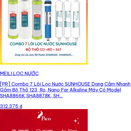
MEILI LỌC NƯỚC
[PR]
Combo 7 Lõi Lọc Nước SUNHOUSE Dạng Cắm Nhanh
Gồm Bộ Thô 123, Ro, Nano Far Alkaline Máy Có Model
SHA8866K,SHA8878K, SH...
312.375 ₫