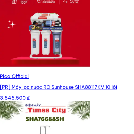
Pico Official
[PR]
Máy lọc nước RO Sunhouse SHA88117KV 10 lõi
3.646.500 ₫