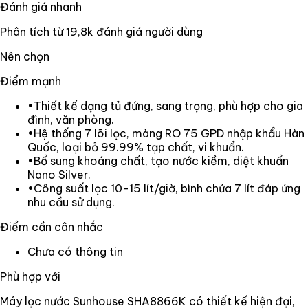
Đánh giá nhanh
Phân tích từ
19,8k
đánh giá người dùng
Nên chọn
Điểm mạnh
•
Thiết kế dạng tủ đứng, sang trọng, phù hợp cho gia
đình, văn phòng.
•
Hệ thống 7 lõi lọc, màng RO 75 GPD nhập khẩu Hàn
Quốc, loại bỏ 99.99% tạp chất, vi khuẩn.
•
Bổ sung khoáng chất, tạo nước kiềm, diệt khuẩn
Nano Silver.
•
Công suất lọc 10-15 lít/giờ, bình chứa 7 lít đáp ứng
nhu cầu sử dụng.
Điểm cần cân nhắc
Chưa có thông tin
Phù hợp với
Máy lọc nước Sunhouse SHA8866K có thiết kế hiện đại,