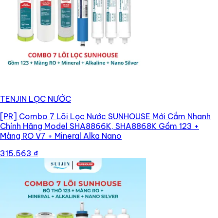
TENJIN LỌC NƯỚC
[PR]
Combo 7 Lõi Lọc Nước SUNHOUSE Mới Cắm Nhanh
Chính Hãng Model SHA8866K, SHA8868K Gồm 123 +
Màng RO V7 + Mineral Alka Nano
315.563 ₫