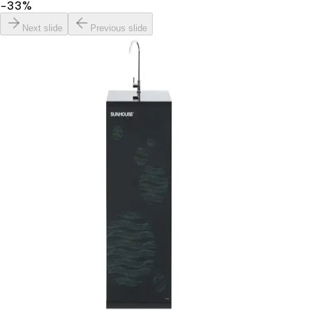
−
33
%
Next slide
Previous slide