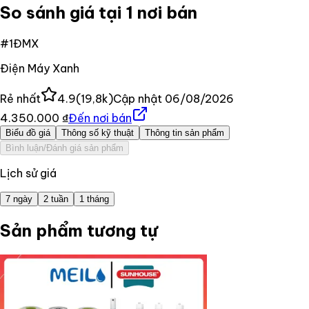
So sánh giá tại 1 nơi bán
#
1
ĐMX
Điện Máy Xanh
Rẻ nhất
4.9
(
19,8k
)
Cập nhật
06/08/2026
4.350.000 ₫
Đến nơi bán
Biểu đồ giá
Thông số kỹ thuật
Thông tin sản phẩm
Bình luận/Đánh giá sản phẩm
Lịch sử giá
7 ngày
2 tuần
1 tháng
Sản phẩm tương tự