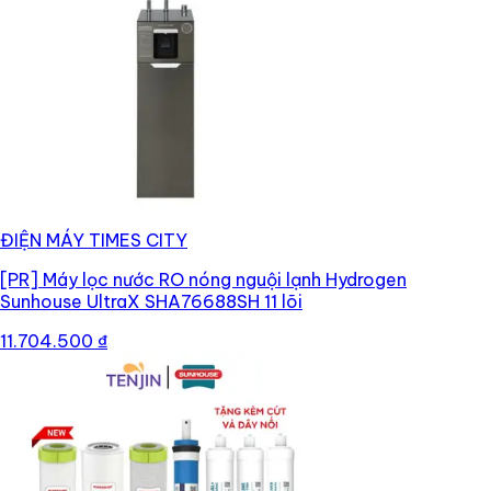
ĐIỆN MÁY TIMES CITY
[PR]
Máy lọc nước RO nóng nguội lạnh Hydrogen
Sunhouse UltraX SHA76688SH 11 lõi
11.704.500 ₫