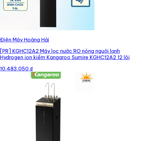
Điện Máy Hoàng Hải
[PR]
KGHC12A2 Máy lọc nước RO nóng nguội lạnh
Hydrogen ion kiềm Kangaroo Sumire KGHC12A2 12 lõi
10.483.050 ₫