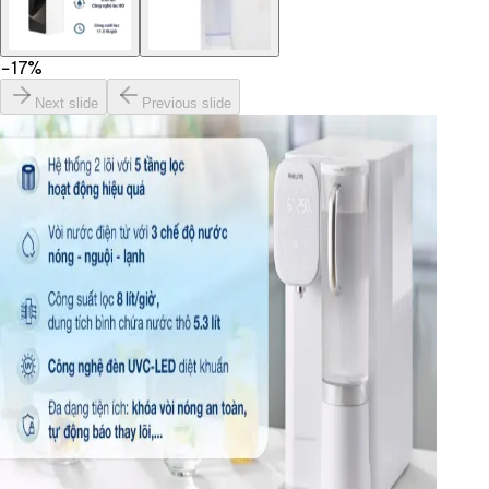
−
17
%
Next slide
Previous slide