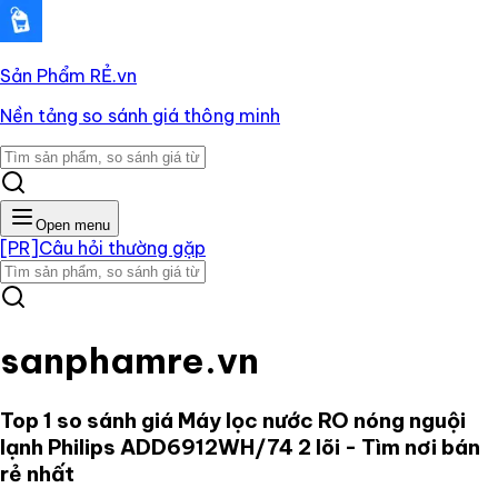
Sản Phẩm RẺ
.vn
Nền tảng so sánh giá thông minh
Open menu
[PR]
Câu hỏi thường gặp
sanphamre.vn
Top 1 so sánh giá
Máy lọc nước RO nóng nguội
lạnh Philips ADD6912WH/74 2 lõi
- Tìm nơi bán
rẻ nhất