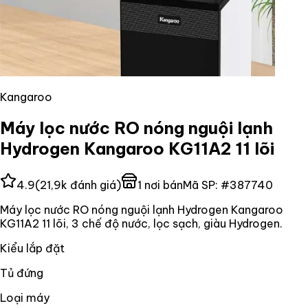
Kangaroo
Máy lọc nước RO nóng nguội lạnh
Hydrogen Kangaroo KG11A2 11 lõi
4.9
(
21,9k
đánh giá)
1
nơi bán
Mã SP:
#
387740
Máy lọc nước RO nóng nguội lạnh Hydrogen Kangaroo
KG11A2 11 lõi, 3 chế độ nước, lọc sạch, giàu Hydrogen.
Kiểu lắp đặt
Tủ đứng
Loại máy