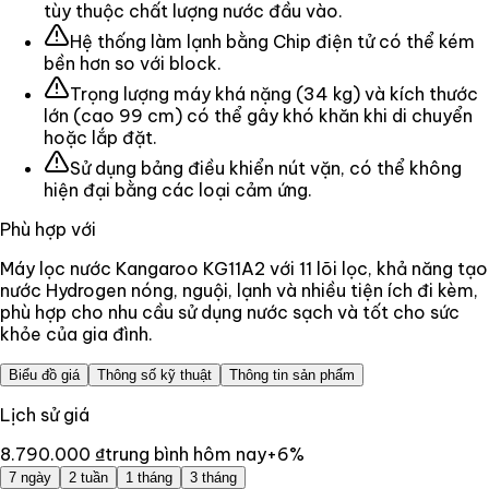
tùy thuộc chất lượng nước đầu vào.
Hệ thống làm lạnh bằng Chip điện tử có thể kém
bền hơn so với block.
Trọng lượng máy khá nặng (34 kg) và kích thước
lớn (cao 99 cm) có thể gây khó khăn khi di chuyển
hoặc lắp đặt.
Sử dụng bảng điều khiển nút vặn, có thể không
hiện đại bằng các loại cảm ứng.
Phù hợp với
Máy lọc nước Kangaroo KG11A2 với 11 lõi lọc, khả năng tạo
nước Hydrogen nóng, nguội, lạnh và nhiều tiện ích đi kèm,
phù hợp cho nhu cầu sử dụng nước sạch và tốt cho sức
khỏe của gia đình.
Biểu đồ giá
Thông số kỹ thuật
Thông tin sản phẩm
Lịch sử giá
8.790.000 ₫
trung bình hôm nay
+
6
%
7 ngày
2 tuần
1 tháng
3 tháng