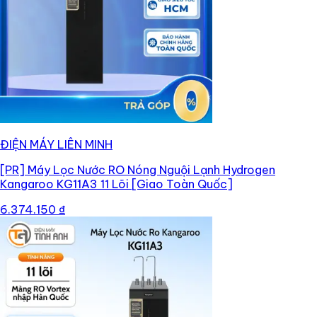
ĐIỆN MÁY LIÊN MINH
[PR]
Máy Lọc Nước RO Nóng Nguội Lạnh Hydrogen
Kangaroo KG11A3 11 Lõi [Giao Toàn Quốc]
6.374.150 ₫