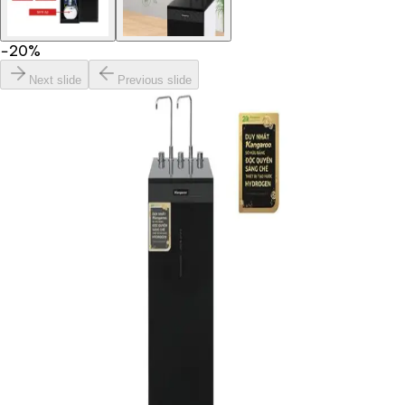
−
20
%
Next slide
Previous slide