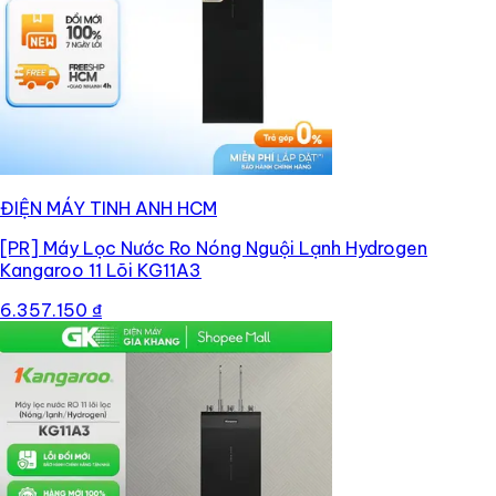
ĐIỆN MÁY TINH ANH HCM
[PR]
Máy Lọc Nước Ro Nóng Nguội Lạnh Hydrogen
Kangaroo 11 Lõi KG11A3
6.357.150 ₫