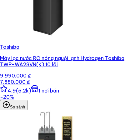
Toshiba
Máy lọc nước RO nóng nguội lạnh Hydrogen Toshiba
TWP-WA2SVN(K) 10 lõi
9.990.000 ₫
7.880.000 ₫
4.9
(
5,2k
)
1
nơi bán
−
20
%
So sánh