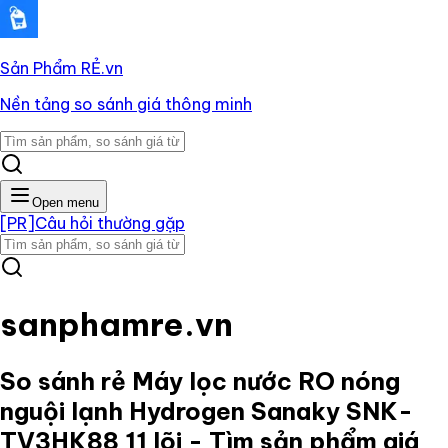
Sản Phẩm RẺ
.vn
Nền tảng so sánh giá thông minh
Open menu
[PR]
Câu hỏi thường gặp
sanphamre.vn
So sánh rẻ
Máy lọc nước RO nóng
nguội lạnh Hydrogen Sanaky SNK-
TV3HK88 11 lõi
- Tìm sản phẩm giá