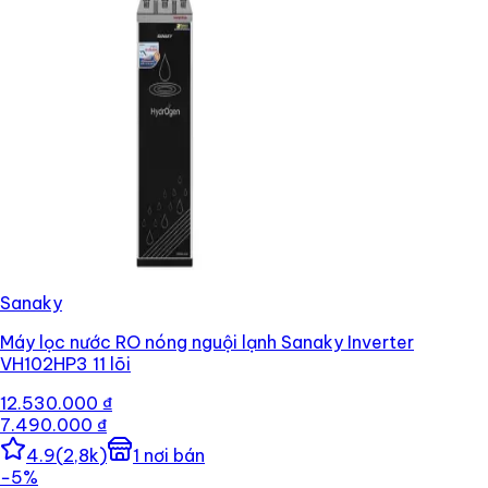
Sanaky
Máy lọc nước RO nóng nguội lạnh Sanaky Inverter
VH102HP3 11 lõi
12.530.000 ₫
7.490.000 ₫
4.9
(
2,8k
)
1
nơi bán
−
5
%