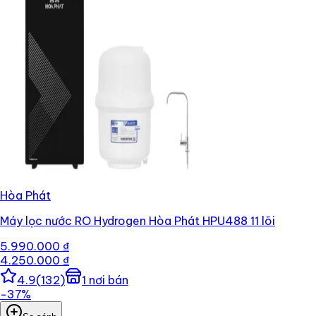
Hòa Phát
Máy lọc nước RO Hydrogen Hòa Phát HPU488 11 lõi
5.990.000 ₫
4.250.000 ₫
4.9
(
132
)
1
nơi bán
−
37
%