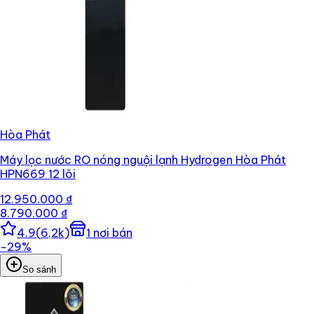
Hòa Phát
Máy lọc nước RO nóng nguội lạnh Hydrogen Hòa Phát
HPN669 12 lõi
12.950.000 ₫
8.790.000 ₫
4.9
(
6,2k
)
1
nơi bán
−
29
%
So sánh