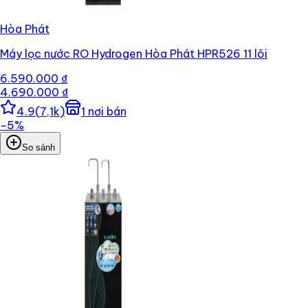
Hòa Phát
Máy lọc nước RO Hydrogen Hòa Phát HPR526 11 lõi
6.590.000 ₫
4.690.000 ₫
4.9
(
7,1k
)
1
nơi bán
−
5
%
So sánh