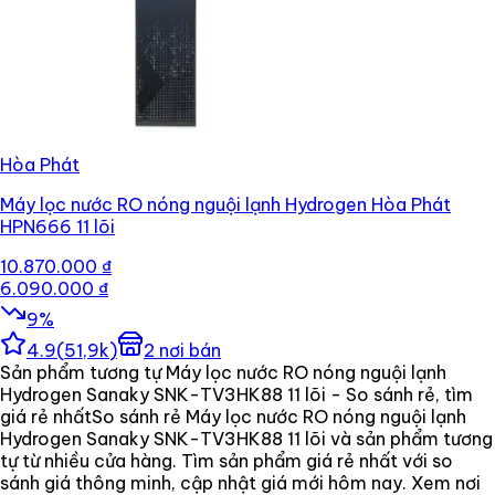
Hòa Phát
Máy lọc nước RO nóng nguội lạnh Hydrogen Hòa Phát
HPN666 11 lõi
10.870.000 ₫
6.090.000 ₫
9
%
4.9
(
51,9k
)
2
nơi bán
Sản phẩm tương tự Máy lọc nước RO nóng nguội lạnh
Hydrogen Sanaky SNK-TV3HK88 11 lõi - So sánh rẻ, tìm
giá rẻ nhất
So sánh rẻ Máy lọc nước RO nóng nguội lạnh
Hydrogen Sanaky SNK-TV3HK88 11 lõi và sản phẩm tương
tự từ nhiều cửa hàng. Tìm sản phẩm giá rẻ nhất với so
sánh giá thông minh, cập nhật giá mới hôm nay. Xem nơi