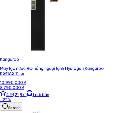
Kangaroo
Máy lọc nước RO nóng nguội lạnh Hydrogen Kangaroo
KG11A2 11 lõi
10.990.000 ₫
8.790.000 ₫
4.9
(
21,9k
)
1
nơi bán
−
22
%
So sánh