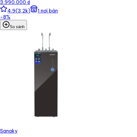
3.990.000 ₫
4.9
(
3,2k
)
1
nơi bán
−
8
%
So sánh
Sanaky