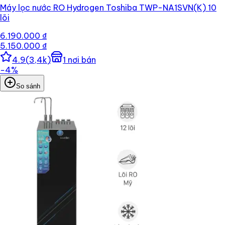
Máy lọc nước RO Hydrogen Toshiba TWP-NA1SVN(K) 10
lõi
6.190.000 ₫
5.150.000 ₫
4.9
(
3,4k
)
1
nơi bán
−
4
%
So sánh