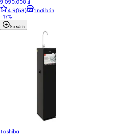
9.090.000 ₫
4.9
(
58
)
1
nơi bán
−
17
%
So sánh
Toshiba