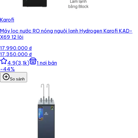
Karofi
Máy lọc nước RO nóng nguội lạnh Hydrogen Karofi KAD-
X69 12 lõi
17.990.000 ₫
17.350.000 ₫
4.9
(
3,1k
)
1
nơi bán
−
44
%
So sánh