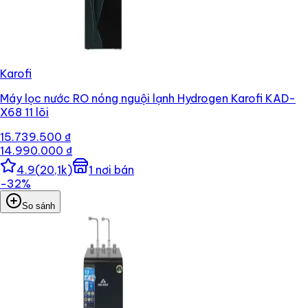
Karofi
Máy lọc nước RO nóng nguội lạnh Hydrogen Karofi KAD-
X68 11 lõi
15.739.500 ₫
14.990.000 ₫
4.9
(
20,1k
)
1
nơi bán
−
32
%
So sánh