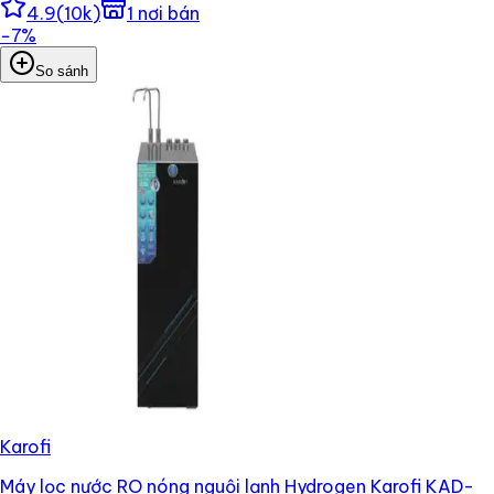
4.9
(
10k
)
1
nơi bán
−
7
%
So sánh
Karofi
Máy lọc nước RO nóng nguội lạnh Hydrogen Karofi KAD-