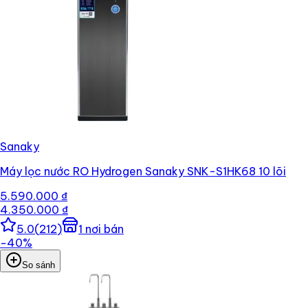
Sanaky
Máy lọc nước RO Hydrogen Sanaky SNK-S1HK68 10 lõi
5.590.000 ₫
4.350.000 ₫
5.0
(
212
)
1
nơi bán
−
40
%
So sánh