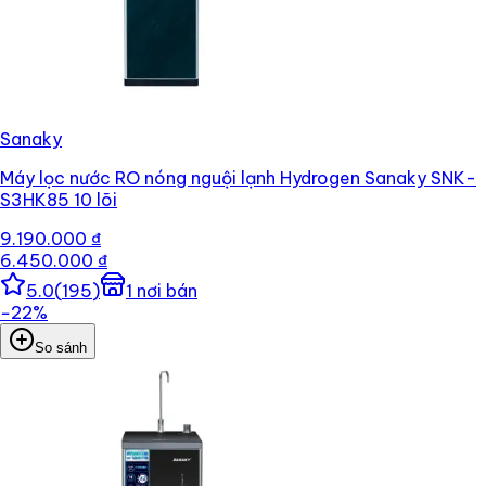
Sanaky
Máy lọc nước RO nóng nguội lạnh Hydrogen Sanaky SNK-
S3HK85 10 lõi
9.190.000 ₫
6.450.000 ₫
5.0
(
195
)
1
nơi bán
−
22
%
So sánh