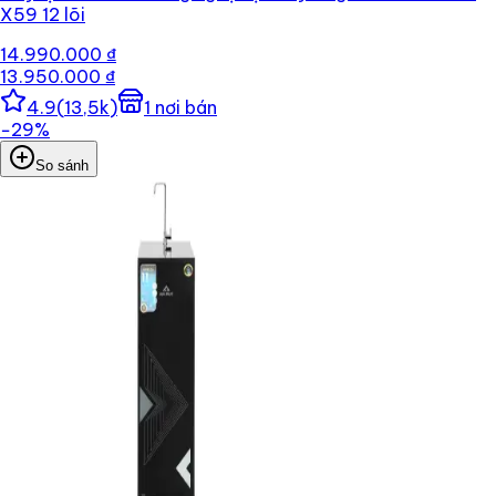
X59 12 lõi
14.990.000 ₫
13.950.000 ₫
4.9
(
13,5k
)
1
nơi bán
−
29
%
So sánh