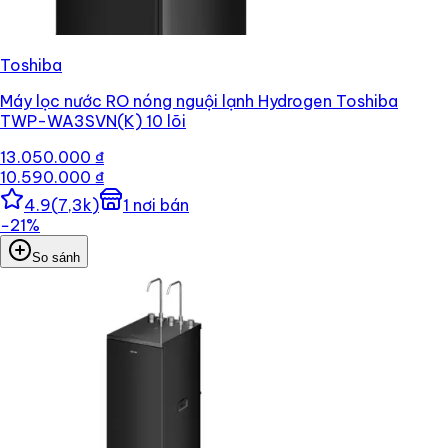
Toshiba
Máy lọc nước RO nóng nguội lạnh Hydrogen Toshiba
TWP-WA3SVN(K) 10 lõi
13.050.000 ₫
10.590.000 ₫
4.9
(
7,3k
)
1
nơi bán
−
21
%
So sánh