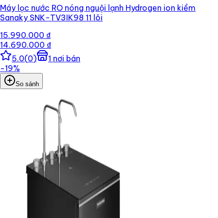
Máy lọc nước RO nóng nguội lạnh Hydrogen ion kiềm
Sanaky SNK-TV3IK98 11 lõi
15.990.000 ₫
14.690.000 ₫
5.0
(
0
)
1
nơi bán
−
19
%
So sánh