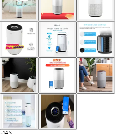
−
14
%