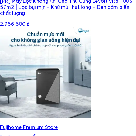
[PR]
Máy Lọc Không Khí Cho Thú Cưng Levoit Vital 100S
57m2 | Lọc bụi mịn - Khử mùi, hút lông - Đèn cảm biến
chất lượng
2.966.500 ₫
Fujihome Premium Store