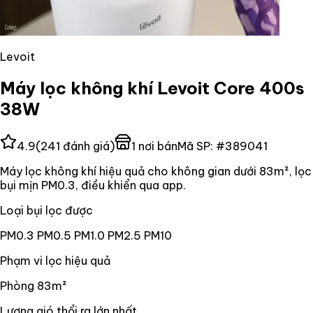
Levoit
Máy lọc không khí Levoit Core 400s
38W
4.9
(
241
đánh giá)
1
nơi bán
Mã SP:
#
389041
Máy lọc không khí hiệu quả cho không gian dưới 83m², lọc
bụi mịn PM0.3, điều khiển qua app.
Loại bụi lọc được
PM0.3 PM0.5 PM1.0 PM2.5 PM10
Phạm vi lọc hiệu quả
Phòng 83m²
Lượng gió thổi ra lớn nhất