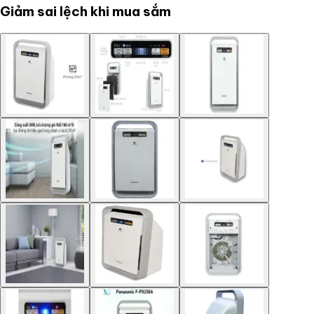
Giảm sai lệch khi mua sắm