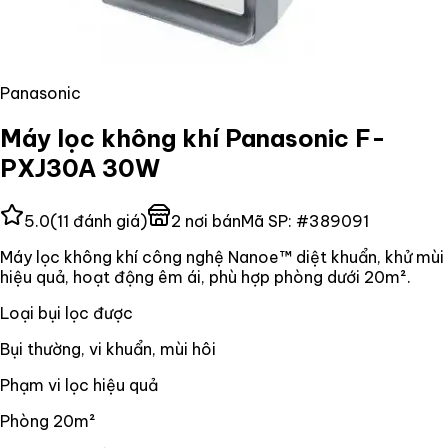
Panasonic
Máy lọc không khí Panasonic F-
PXJ30A 30W
5.0
(
11
đánh giá)
2
nơi bán
Mã SP:
#
389091
Máy lọc không khí công nghệ Nanoe™ diệt khuẩn, khử mùi
hiệu quả, hoạt động êm ái, phù hợp phòng dưới 20m².
Loại bụi lọc được
Bụi thường, vi khuẩn, mùi hôi
Phạm vi lọc hiệu quả
Phòng 20m²