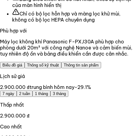
của màn hình hiển thị
Chỉ có bộ lọc hỗn hợp và màng lọc khử mùi,
không có bộ lọc HEPA chuyên dụng
Phù hợp với
Máy lọc không khí Panasonic F-PXJ30A phù hợp cho
phòng dưới 20m² với công nghệ Nanoe và cảm biến mùi,
tuy nhiên độ ồn và bảng điều khiển cần được cân nhắc.
Biểu đồ giá
Thông số kỹ thuật
Thông tin sản phẩm
Lịch sử giá
2.900.000 ₫
trung bình hôm nay
-29.1
%
7 ngày
2 tuần
1 tháng
3 tháng
Thấp nhất
2.900.000 ₫
Cao nhất