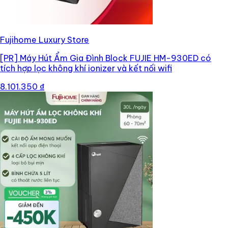
Fujihome Luxury Store
[PR]
Máy Hút Ẩm Gia Đình Block FUJIE HM-930ED có
tích hợp lọc không khí ionizer và kết nối wifi
8.101.350 ₫