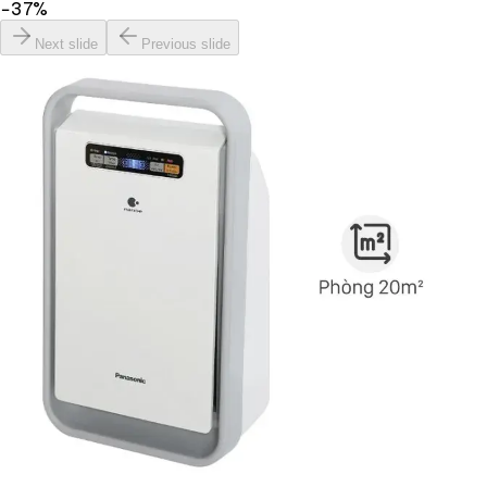
−
37
%
Next slide
Previous slide