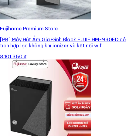
Fujihome Premium Store
[PR]
Máy Hút Ẩm Gia Đình Block FUJIE HM-930ED có
tích hợp lọc không khí ionizer và kết nối wifi
8.101.350 ₫