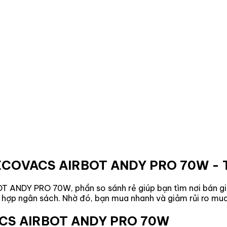
í ECOVACS AIRBOT ANDY PRO 70W
- 
BOT ANDY PRO 70W
, phần so sánh rẻ giúp bạn tìm nơi bán g
ù hợp ngân sách. Nhờ đó, bạn mua nhanh và giảm rủi ro mu
VACS AIRBOT ANDY PRO 70W