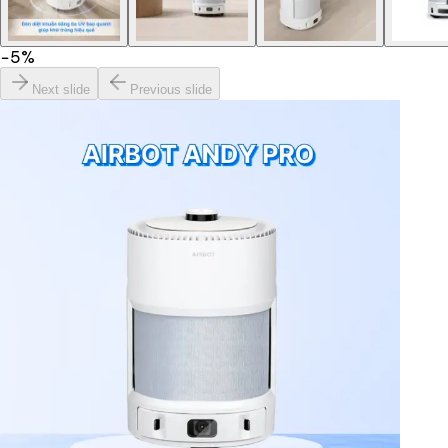
−
5
%
Next slide
Previous slide