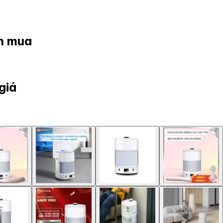
ọn mua
giá