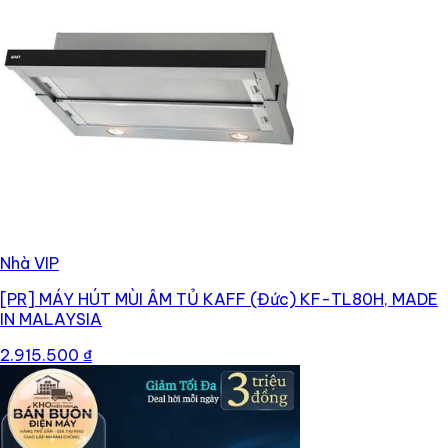
Nhà VIP
[PR]
MÁY HÚT MÙI ÂM TỦ KAFF (Đức) KF-TL80H, MADE
IN MALAYSIA
2.915.500 ₫