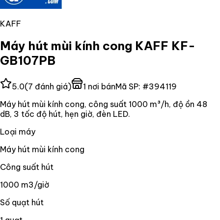
KAFF
Máy hút mùi kính cong KAFF KF-
GB107PB
5.0
(
7
đánh giá)
1
nơi bán
Mã SP:
#
394119
Máy hút mùi kính cong, công suất 1000 m³/h, độ ồn 48
dB, 3 tốc độ hút, hẹn giờ, đèn LED.
Loại máy
Máy hút mùi kính cong
Công suất hút
1000 m3/giờ
Số quạt hút
1 quạt