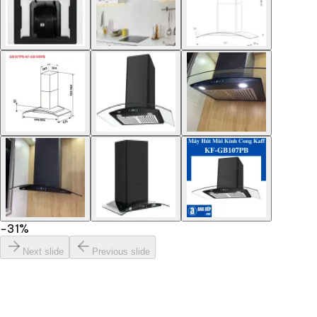
−
31
%
Next slide
Previous slide