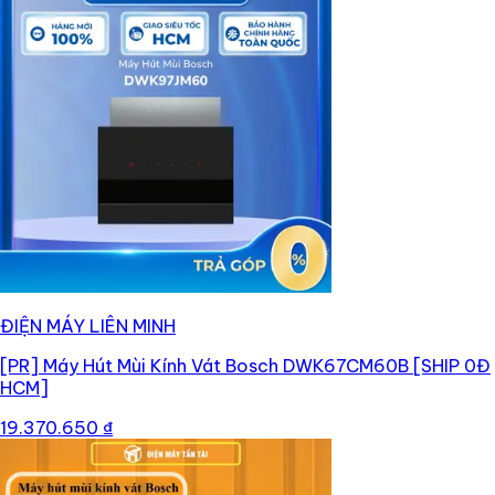
ĐIỆN MÁY LIÊN MINH
[PR]
Máy Hút Mùi Kính Vát Bosch DWK67CM60B [SHIP 0Đ
HCM]
19.370.650 ₫