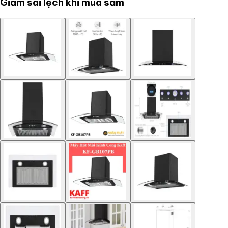
Giảm sai lệch khi mua sắm