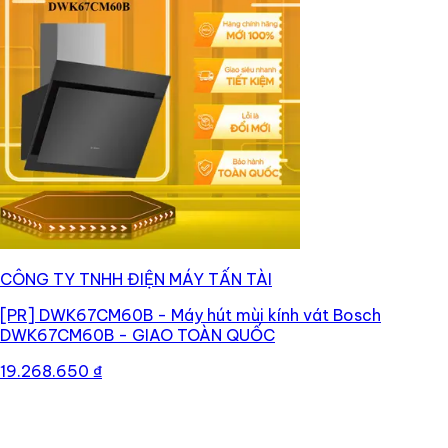
CÔNG TY TNHH ĐIỆN MÁY TẤN TÀI
[PR]
DWK67CM60B - Máy hút mùi kính vát Bosch
DWK67CM60B - GIAO TOÀN QUỐC
19.268.650 ₫