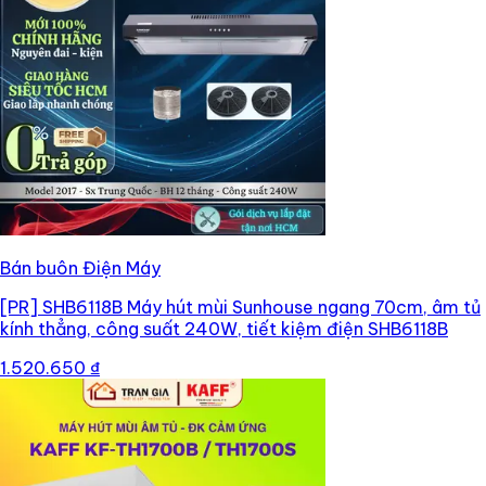
Bán buôn Điện Máy
[PR]
SHB6118B Máy hút mùi Sunhouse ngang 70cm, âm tủ
kính thẳng, công suất 240W, tiết kiệm điện SHB6118B
1.520.650 ₫