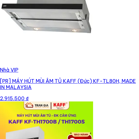
Nhà VIP
[PR]
MÁY HÚT MÙI ÂM TỦ KAFF (Đức) KF-TL80H, MADE
IN MALAYSIA
2.915.500 ₫