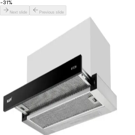
−
31
%
Next slide
Previous slide