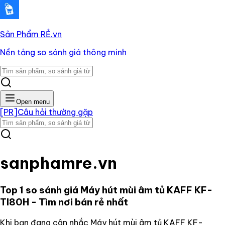
Sản Phẩm RẺ
.vn
Nền tảng so sánh giá thông minh
Open menu
[PR]
Câu hỏi thường gặp
sanphamre.vn
Top 1 so sánh giá
Máy hút mùi âm tủ KAFF KF-
Tl80H
- Tìm nơi bán rẻ nhất
Khi bạn đang cân nhắc
Máy hút mùi âm tủ KAFF KF-