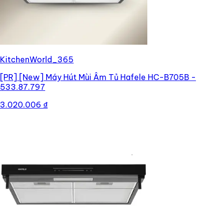
KitchenWorld_365
[PR]
[New] Máy Hút Mùi Âm Tủ Hafele HC-B705B -
533.87.797
3.020.006 ₫