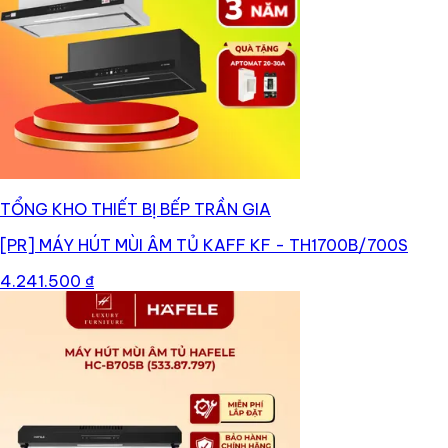
TỔNG KHO THIẾT BỊ BẾP TRẦN GIA
[PR]
MÁY HÚT MÙI ÂM TỦ KAFF KF - TH1700B/700S
4.241.500 ₫