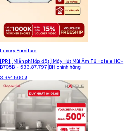
Luxury Furniture
[PR]
[Miễn phí lắp đặt] Máy Hút Mùi Âm Tủ Hafele HC-
B705B - 533.87.797|BH chính hãng
3.391.500 ₫