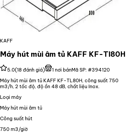
KAFF
Máy hút mùi âm tủ KAFF KF-Tl80H
5.0
(
18
đánh giá)
1
nơi bán
Mã SP:
#
394120
Máy hút mùi âm tủ KAFF KF-TL80H, công suất 750
m3/h, 2 tốc độ, độ ồn 48 dB, chất liệu Inox.
Loại máy
Máy hút mùi âm tủ
Công suất hút
750 m3/giờ