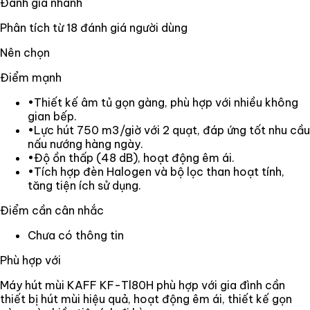
Đánh giá nhanh
Phân tích từ
18
đánh giá người dùng
Nên chọn
Điểm mạnh
•
Thiết kế âm tủ gọn gàng, phù hợp với nhiều không
gian bếp.
•
Lực hút 750 m3/giờ với 2 quạt, đáp ứng tốt nhu cầu
nấu nướng hàng ngày.
•
Độ ồn thấp (48 dB), hoạt động êm ái.
•
Tích hợp đèn Halogen và bộ lọc than hoạt tính,
tăng tiện ích sử dụng.
Điểm cần cân nhắc
Chưa có thông tin
Phù hợp với
Máy hút mùi KAFF KF-Tl80H phù hợp với gia đình cần
thiết bị hút mùi hiệu quả, hoạt động êm ái, thiết kế gọn