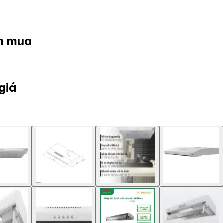
ọn mua
giá