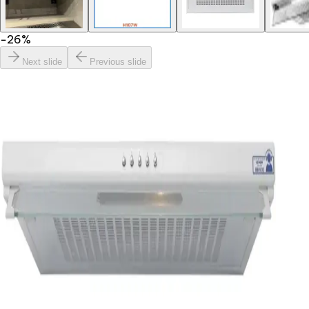
−
26
%
Next slide
Previous slide