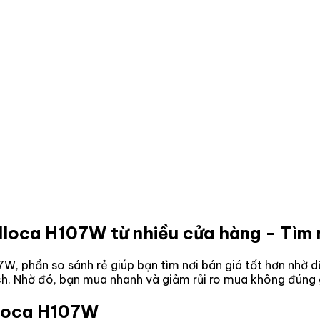
alloca H107W
từ nhiều cửa hàng - Tìm 
07W
, phần so sánh rẻ giúp bạn tìm nơi bán giá tốt hơn nhờ 
ách. Nhờ đó, bạn mua nhanh và giảm rủi ro mua không đúng 
lloca H107W