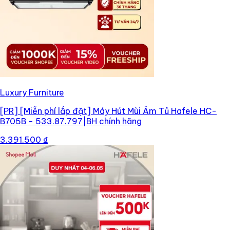
Luxury Furniture
[PR]
[Miễn phí lắp đặt] Máy Hút Mùi Âm Tủ Hafele HC-
B705B - 533.87.797|BH chính hãng
3.391.500 ₫