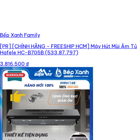
Bếp Xanh Family
[PR]
[CHÍNH HÃNG - FREESHIP HCM] Máy Hút Mùi Âm Tủ
Hafele HC-B705B (533.87.797)
3.816.500 ₫