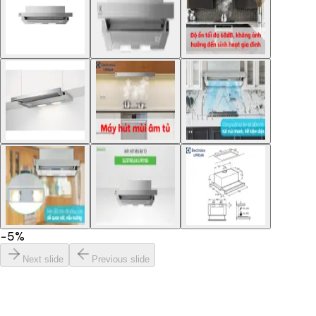
−
5
%
Next slide
Previous slide