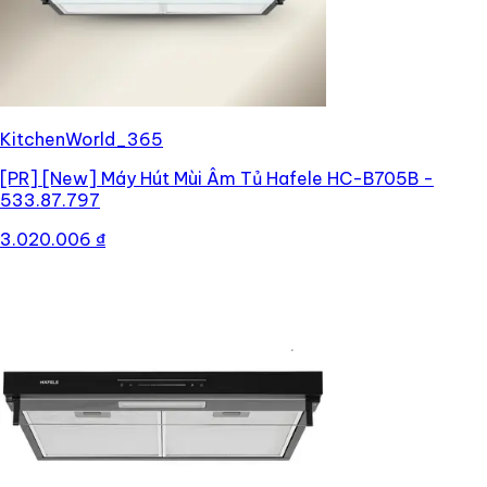
KitchenWorld_365
[PR]
[New] Máy Hút Mùi Âm Tủ Hafele HC-B705B -
533.87.797
3.020.006 ₫