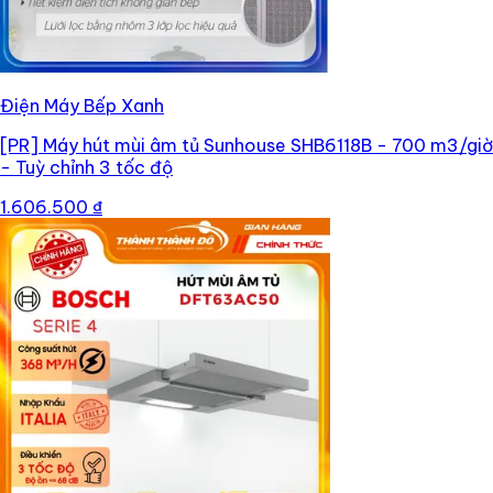
Điện Máy Bếp Xanh
[PR]
Máy hút mùi âm tủ Sunhouse SHB6118B - 700 m3/giờ
- Tuỳ chỉnh 3 tốc độ
1.606.500 ₫