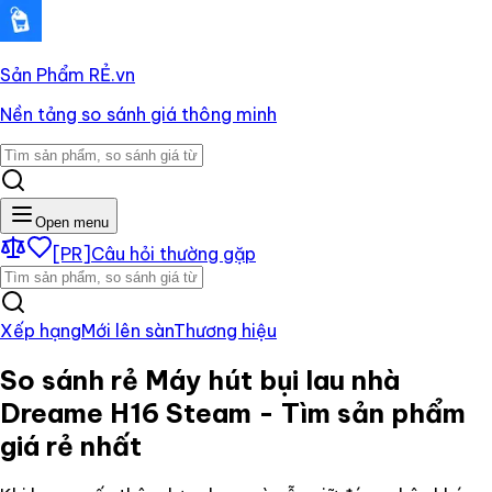
Sản Phẩm RẺ
.vn
Nền tảng so sánh giá thông minh
Open menu
[PR]
Câu hỏi thường gặp
Xếp hạng
Mới lên sàn
Thương hiệu
So sánh rẻ
Máy hút bụi lau nhà
Dreame H16 Steam
- Tìm sản phẩm
giá rẻ nhất