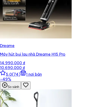
Dreame
Máy hút bụi lau nhà Dreame H15 Pro
14.990.000 ₫
10.690.000 ₫
5.0
(
74
)
1
nơi bán
−
49
%
So sánh