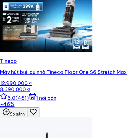
Tineco
Máy hút bụi lau nhà Tineco Floor One S6 Stretch Max
12.990.000 ₫
8.690.000 ₫
5.0
(
461
)
1
nơi bán
−
46
%
So sánh