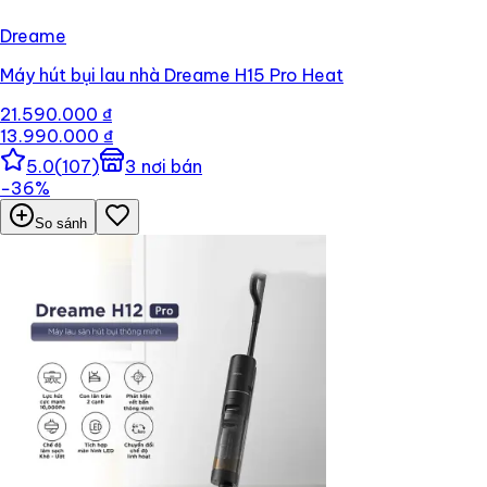
Dreame
Máy hút bụi lau nhà Dreame H15 Pro Heat
21.590.000 ₫
13.990.000 ₫
5.0
(
107
)
3
nơi bán
−
36
%
So sánh