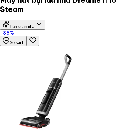
Steam
Liên quan nhất
−
35
%
So sánh