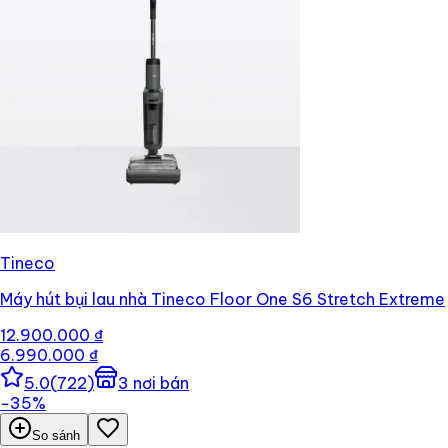
Tineco
Máy hút bụi lau nhà Tineco Floor One S6 Stretch Extreme
12.900.000 ₫
6.990.000 ₫
5.0
(
722
)
3
nơi bán
−
35
%
So sánh