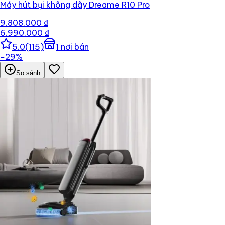
Máy hút bụi không dây Dreame R10 Pro
9.808.000 ₫
6.990.000 ₫
5.0
(
115
)
1
nơi bán
−
29
%
So sánh