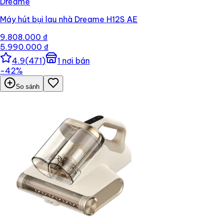
Dreame
Máy hút bụi lau nhà Dreame H12S AE
9.808.000 ₫
5.990.000 ₫
4.9
(
471
)
1
nơi bán
−
42
%
So sánh