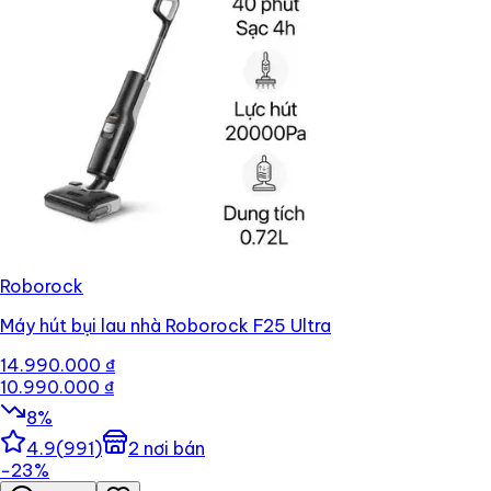
Roborock
Máy hút bụi lau nhà Roborock F25 Ultra
14.990.000 ₫
10.990.000 ₫
8
%
4.9
(
991
)
2
nơi bán
−
23
%