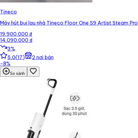
Tineco
Máy hút bụi lau nhà Tineco Floor One S9 Artist Steam Pro
19.900.000 ₫
14.090.000 ₫
3
%
5.0
(
17
)
2
nơi bán
−
8
%
So sánh