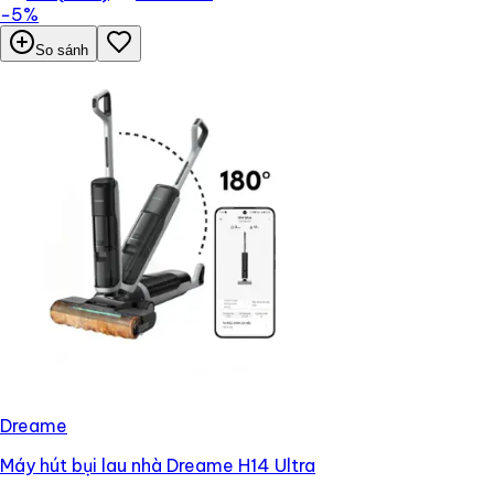
−
5
%
So sánh
Dreame
Máy hút bụi lau nhà Dreame H14 Ultra