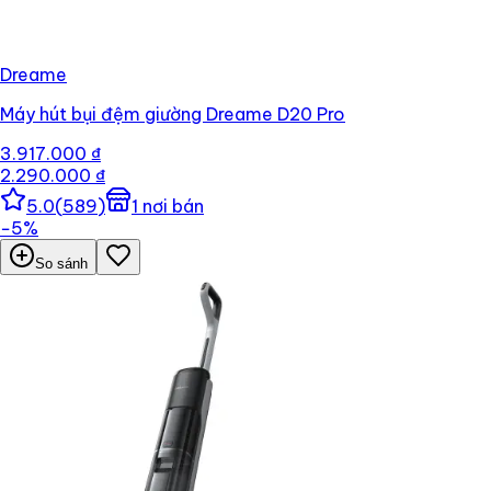
Dreame
Máy hút bụi đệm giường Dreame D20 Pro
3.917.000 ₫
2.290.000 ₫
5.0
(
589
)
1
nơi bán
−
5
%
So sánh