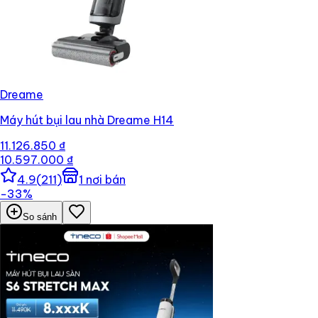
Dreame
Máy hút bụi lau nhà Dreame H14
11.126.850 ₫
10.597.000 ₫
4.9
(
211
)
1
nơi bán
−
33
%
So sánh