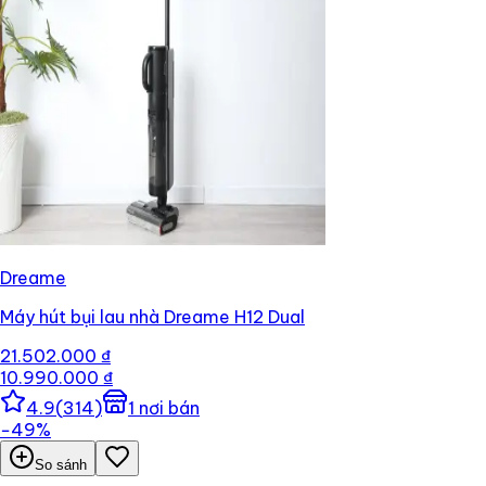
Dreame
Máy hút bụi lau nhà Dreame H12 Dual
21.502.000 ₫
10.990.000 ₫
4.9
(
314
)
1
nơi bán
−
49
%
So sánh