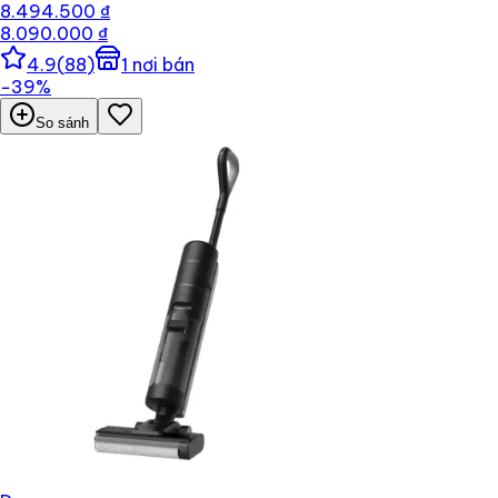
8.494.500 ₫
8.090.000 ₫
4.9
(
88
)
1
nơi bán
−
39
%
So sánh