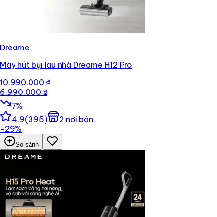
Dreame
Máy hút bụi lau nhà Dreame H12 Pro
10.990.000 ₫
6.990.000 ₫
7
%
4.9
(
395
)
2
nơi bán
−
29
%
So sánh