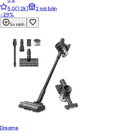
5.0
(
1,2k
)
2
nơi bán
−
29
%
So sánh
Dreame