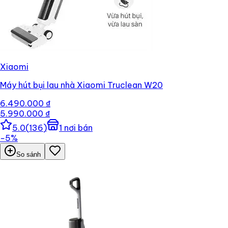
Xiaomi
Máy hút bụi lau nhà Xiaomi Truclean W20
6.490.000 ₫
5.990.000 ₫
5.0
(
136
)
1
nơi bán
−
5
%
So sánh