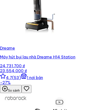
Dreame
Máy hút bụi lau nhà Dreame H14 Station
24.731.700 ₫
23.554.000 ₫
4.7
(
53
)
1
nơi bán
−
27
%
So sánh