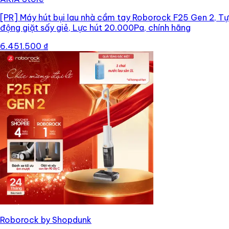
[PR]
Máy hút bụi lau nhà cầm tay Roborock F25 Gen 2, Tự
động giặt sấy giẻ, Lực hút 20.000Pa, chính hãng
6.451.500 ₫
Roborock by Shopdunk