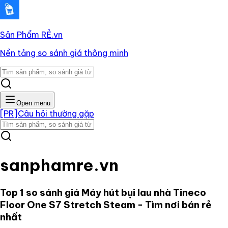
Sản Phẩm RẺ
.vn
Nền tảng so sánh giá thông minh
Open menu
[PR]
Câu hỏi thường gặp
sanphamre.vn
Top 1 so sánh giá
Máy hút bụi lau nhà Tineco
Floor One S7 Stretch Steam
- Tìm nơi bán rẻ
nhất