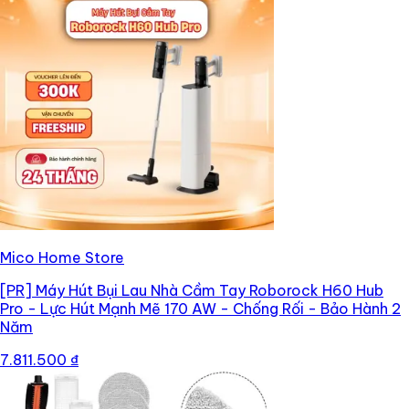
Mico Home Store
[PR]
Máy Hút Bụi Lau Nhà Cầm Tay Roborock H60 Hub
Pro - Lực Hút Mạnh Mẽ 170 AW - Chống Rối - Bảo Hành 2
Năm
7.811.500 ₫