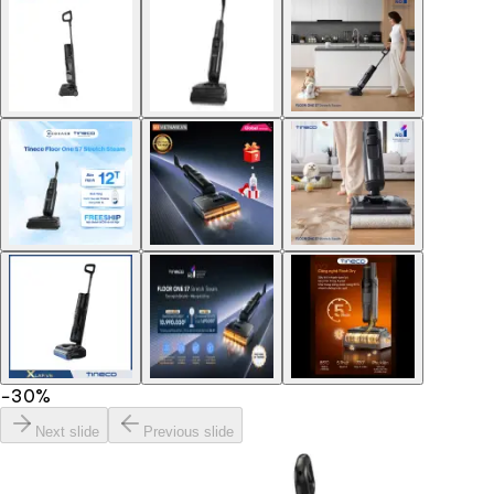
−
30
%
Next slide
Previous slide