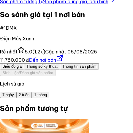
Sản phẩm tương tự
Sản phẩm cùng giá, cấu hình
So sánh giá tại 1 nơi bán
#
1
ĐMX
Điện Máy Xanh
Rẻ nhất
5.0
(
1,2k
)
Cập nhật
06/08/2026
11.760.000 ₫
Đến nơi bán
Biểu đồ giá
Thông số kỹ thuật
Thông tin sản phẩm
Bình luận/Đánh giá sản phẩm
Lịch sử giá
7 ngày
2 tuần
1 tháng
Sản phẩm tương tự