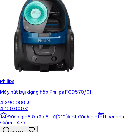
Philips
Máy hút bụi dạng hộp Philips FC9570/01
4.390.000 ₫
4.100.000 ₫
Đánh giá
5.0
trên 5, từ
(
210
)
lượt đánh giá
1
nơi bán
Giảm
−
47
%