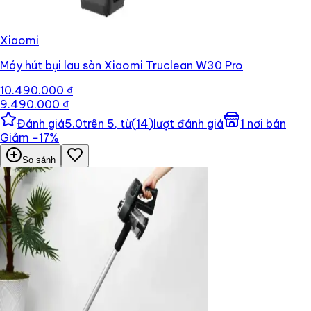
Xiaomi
Máy hút bụi lau sàn Xiaomi Truclean W30 Pro
10.490.000 ₫
9.490.000 ₫
Đánh giá
5.0
trên 5, từ
(
14
)
lượt đánh giá
1
nơi bán
Giảm
−
17
%
So sánh