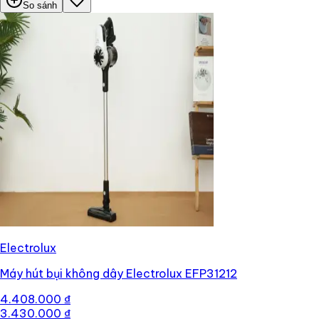
So sánh
Electrolux
Máy hút bụi không dây Electrolux EFP31212
4.408.000 ₫
3.430.000 ₫