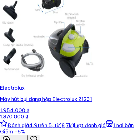
Electrolux
Máy hút bụi dạng hộp Electrolux Z1231
1.954.000 ₫
1.870.000 ₫
Đánh giá
4.9
trên 5, từ
(
8,7k
)
lượt đánh giá
1
nơi bán
Giảm
−
5
%