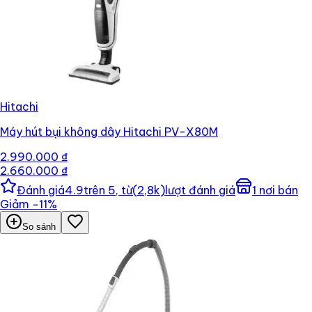
Hitachi
Máy hút bụi không dây Hitachi PV-X80M
2.990.000 ₫
2.660.000 ₫
Đánh giá
4.9
trên 5, từ
(
2,8k
)
lượt đánh giá
1
nơi bán
Giảm
−
11
%
So sánh