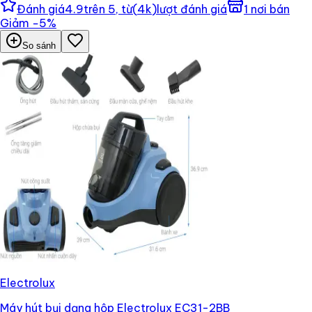
Đánh giá
4.9
trên 5, từ
(
4k
)
lượt đánh giá
1
nơi bán
Giảm
−
5
%
So sánh
Electrolux
Máy hút bụi dạng hộp Electrolux EC31-2BB