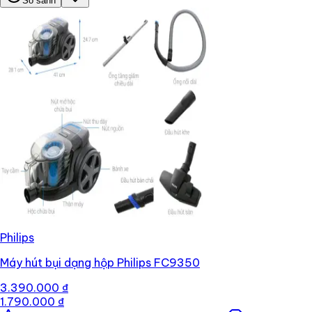
So sánh
Philips
Máy hút bụi dạng hộp Philips FC9350
3.390.000 ₫
1.790.000 ₫