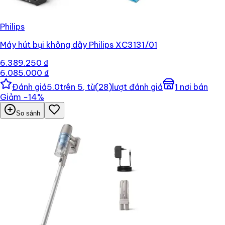
Philips
Máy hút bụi không dây Philips XC3131/01
6.389.250 ₫
6.085.000 ₫
Đánh giá
5.0
trên 5, từ
(
28
)
lượt đánh giá
1
nơi bán
Giảm
−
14
%
So sánh