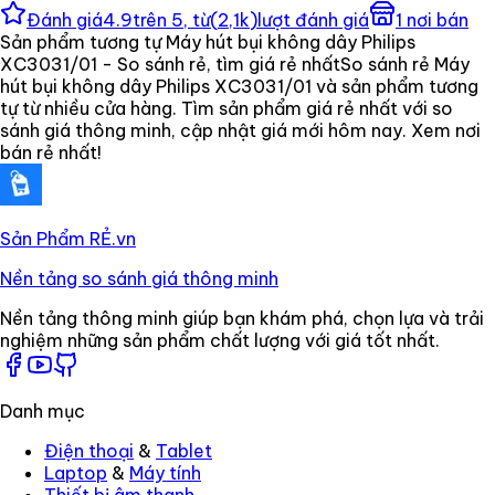
Đánh giá
4.9
trên 5, từ
(
2,1k
)
lượt đánh giá
1
nơi bán
Sản phẩm tương tự Máy hút bụi không dây Philips
XC3031/01 - So sánh rẻ, tìm giá rẻ nhất
So sánh rẻ Máy
hút bụi không dây Philips XC3031/01 và sản phẩm tương
tự từ nhiều cửa hàng. Tìm sản phẩm giá rẻ nhất với so
sánh giá thông minh, cập nhật giá mới hôm nay. Xem nơi
bán rẻ nhất!
Sản Phẩm RẺ
.vn
Nền tảng so sánh giá thông minh
Nền tảng thông minh giúp bạn khám phá, chọn lựa và trải
nghiệm những sản phẩm chất lượng với giá tốt nhất.
Danh mục
Điện thoại
&
Tablet
Laptop
&
Máy tính
Thiết bị âm thanh