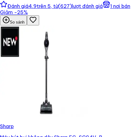
Đánh giá
4.9
trên 5, từ
(
627
)
lượt đánh giá
1
nơi bán
Giảm
−
25
%
So sánh
Sharp