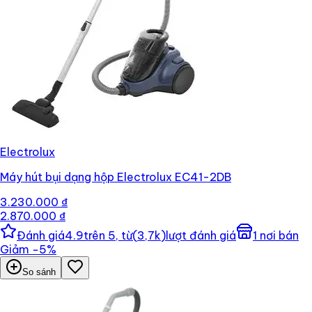
Electrolux
Máy hút bụi dạng hộp Electrolux EC41-2DB
3.230.000 ₫
2.870.000 ₫
Đánh giá
4.9
trên 5, từ
(
3,7k
)
lượt đánh giá
1
nơi bán
Giảm
−
5
%
So sánh