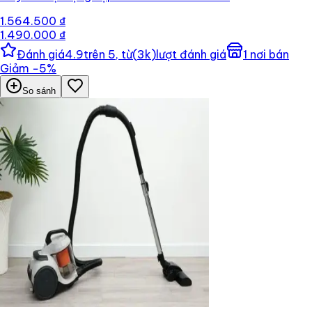
1.564.500 ₫
1.490.000 ₫
Đánh giá
4.9
trên 5, từ
(
3k
)
lượt đánh giá
1
nơi bán
Giảm
−
5
%
So sánh