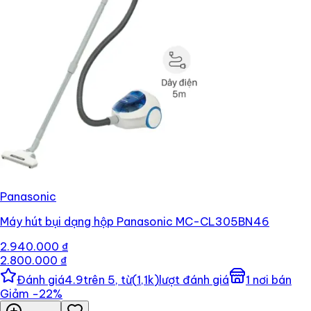
Panasonic
Máy hút bụi dạng hộp Panasonic MC-CL305BN46
2.940.000 ₫
2.800.000 ₫
Đánh giá
4.9
trên 5, từ
(
1,1k
)
lượt đánh giá
1
nơi bán
Giảm
−
22
%