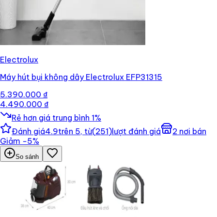
Electrolux
Máy hút bụi không dây Electrolux EFP31315
5.390.000 ₫
4.490.000 ₫
Rẻ hơn giá trung bình
1
%
Đánh giá
4.9
trên 5, từ
(
251
)
lượt đánh giá
2
nơi bán
Giảm
−
5
%
So sánh