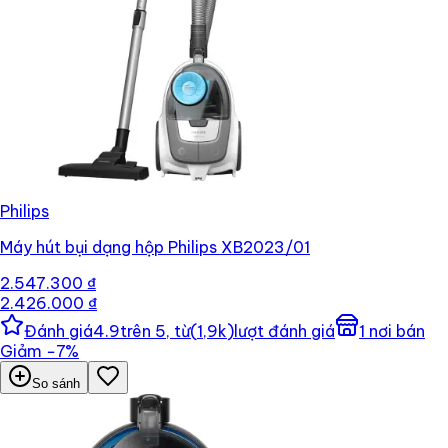
Philips
Máy hút bụi dạng hộp Philips XB2023/01
2.547.300 ₫
2.426.000 ₫
Đánh giá
4.9
trên 5, từ
(
1,9k
)
lượt đánh giá
1
nơi bán
Giảm
−
7
%
So sánh