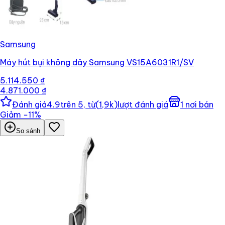
Samsung
Máy hút bụi không dây Samsung VS15A6031R1/SV
5.114.550 ₫
4.871.000 ₫
Đánh giá
4.9
trên 5, từ
(
1,9k
)
lượt đánh giá
1
nơi bán
Giảm
−
11
%
So sánh