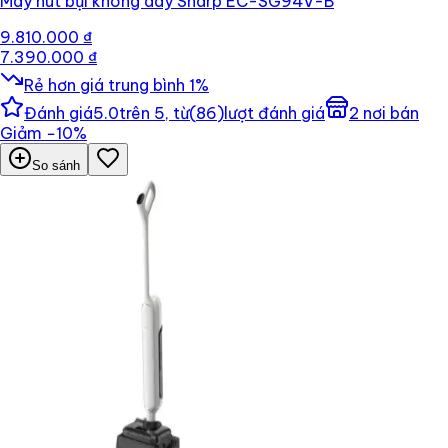
Máy hút bụi không dây Sharp EC-SG94V-B
9.810.000 ₫
7.390.000 ₫
Rẻ hơn giá trung bình
1
%
Đánh giá
5.0
trên 5, từ
(
86
)
lượt đánh giá
2
nơi bán
Giảm
−
10
%
So sánh