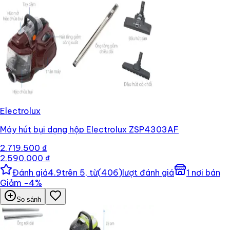
Electrolux
Máy hút bụi dạng hộp Electrolux ZSP4303AF
2.719.500 ₫
2.590.000 ₫
Đánh giá
4.9
trên 5, từ
(
406
)
lượt đánh giá
1
nơi bán
Giảm
−
4
%
So sánh