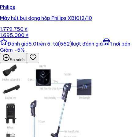
Philips
Máy hút bụi dạng hộp Philips XB1012/10
1.779.750 ₫
1.695.000 ₫
Đánh giá
5.0
trên 5, từ
(
562
)
lượt đánh giá
1
nơi bán
Giảm
−
5
%
So sánh