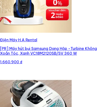
Điện Máy H.A Rental
[PR]
Máy hút bụi Samsung Dạng Hộp -Turbine Không
Xoắn Tóc, Xanh VC18M2120SB/SV 360 W
1.660.900 ₫