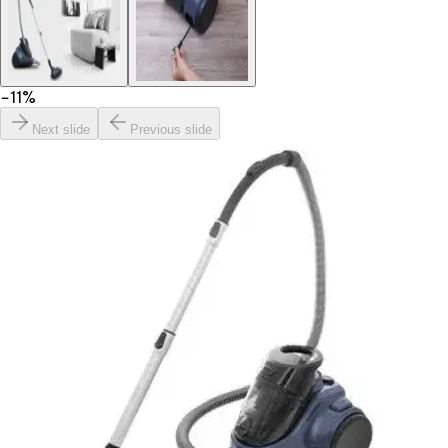
−
11
%
Next slide
Previous slide