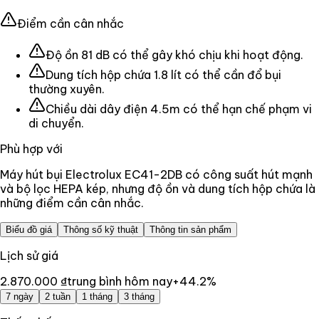
Điểm cần cân nhắc
Độ ồn 81 dB có thể gây khó chịu khi hoạt động.
Dung tích hộp chứa 1.8 lít có thể cần đổ bụi
thường xuyên.
Chiều dài dây điện 4.5m có thể hạn chế phạm vi
di chuyển.
Phù hợp với
Máy hút bụi Electrolux EC41-2DB có công suất hút mạnh
và bộ lọc HEPA kép, nhưng độ ồn và dung tích hộp chứa là
những điểm cần cân nhắc.
Biểu đồ giá
Thông số kỹ thuật
Thông tin sản phẩm
Lịch sử giá
2.870.000 ₫
trung bình hôm nay
+
44.2
%
7 ngày
2 tuần
1 tháng
3 tháng