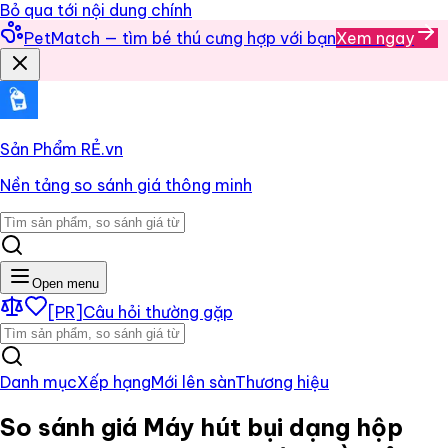
Bỏ qua tới nội dung chính
PetMatch — tìm bé thú cưng hợp với bạn
Xem ngay
Sản Phẩm RẺ
.vn
Nền tảng so sánh giá thông minh
Open menu
[PR]
Câu hỏi thường gặp
Danh mục
Xếp hạng
Mới lên sàn
Thương hiệu
So sánh giá
Máy hút bụi dạng hộp