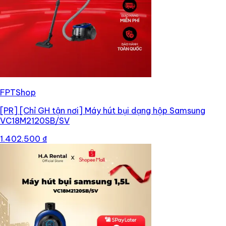
FPTShop
[PR]
[Chỉ GH tận nơi] Máy hút bụi dạng hộp Samsung
VC18M2120SB/SV
1.402.500 ₫