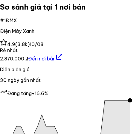
So sánh giá tại 1 nơi bán
#
1
ĐMX
Điện Máy Xanh
4.9
(
3,8k
)
10/08
Rẻ nhất
2.870.000 ₫
Đến nơi bán
Diễn biến giá
30
ngày gần nhất
Đang tăng
+16.6%