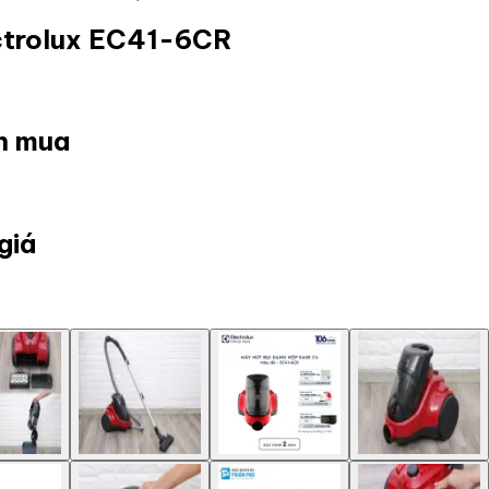
ectrolux EC41-6CR
ọn mua
giá