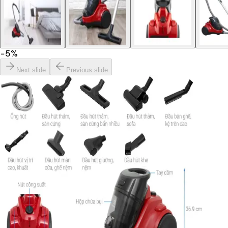
−
5
%
Next slide
Previous slide