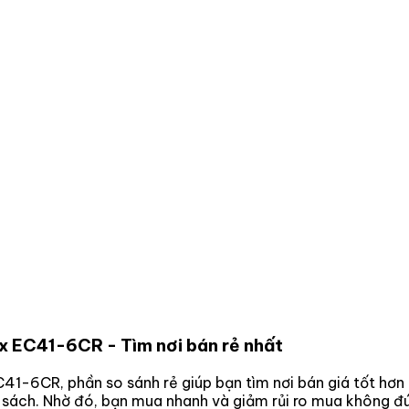
lux EC41-6CR
- Tìm nơi bán rẻ nhất
EC41-6CR
, phần so sánh rẻ giúp bạn tìm nơi bán giá tốt hơ
n sách. Nhờ đó, bạn mua nhanh và giảm rủi ro mua không đú