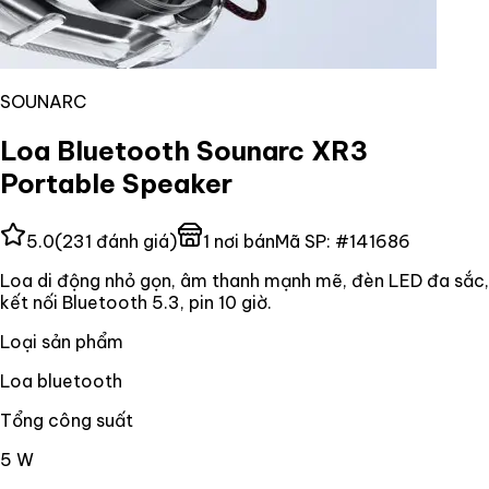
SOUNARC
Loa Bluetooth Sounarc XR3
Portable Speaker
5.0
(
231
đánh giá)
1
nơi bán
Mã SP:
#
141686
Loa di động nhỏ gọn, âm thanh mạnh mẽ, đèn LED đa sắc,
kết nối Bluetooth 5.3, pin 10 giờ.
Loại sản phẩm
Loa bluetooth
Tổng công suất
5 W