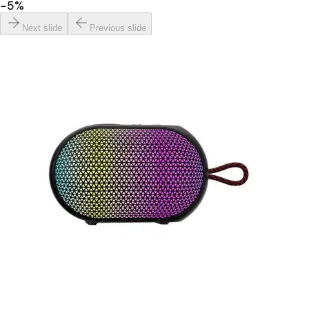
−
5
%
Next slide
Previous slide