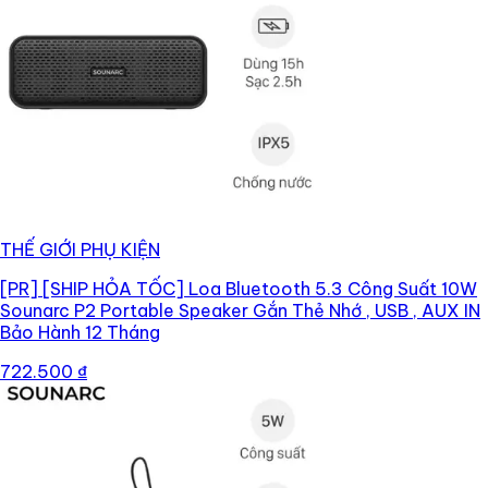
THẾ GIỚI PHỤ KIỆN
[PR]
[SHIP HỎA TỐC] Loa Bluetooth 5.3 Công Suất 10W
Sounarc P2 Portable Speaker Gắn Thẻ Nhớ , USB , AUX IN
Bảo Hành 12 Tháng
722.500 ₫