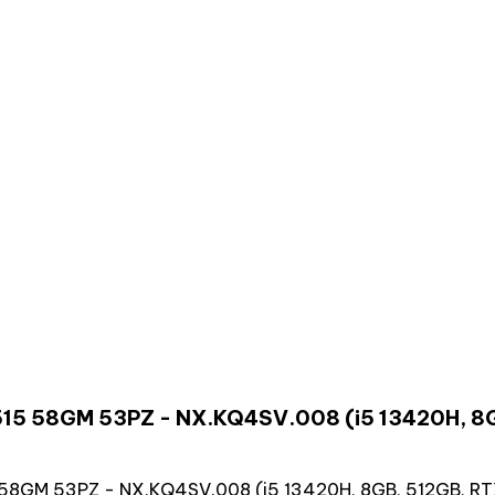
515 58GM 53PZ - NX.KQ4SV.008 (i5 13420H, 8GB
58GM 53PZ - NX.KQ4SV.008 (i5 13420H, 8GB, 512GB, RTX 