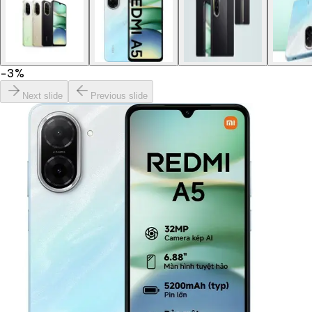
−
3
%
Next slide
Previous slide