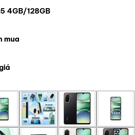
 A5 4GB/128GB
ọn mua
giá