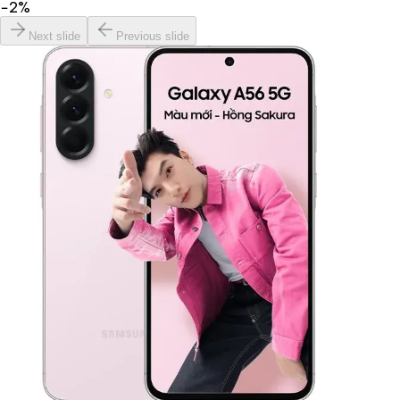
−
2
%
Next slide
Previous slide