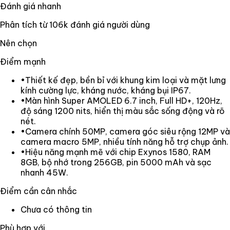
Đánh giá nhanh
Phân tích từ
106k
đánh giá người dùng
Nên chọn
Điểm mạnh
•
Thiết kế đẹp, bền bỉ với khung kim loại và mặt lưng
kính cường lực, kháng nước, kháng bụi IP67.
•
Màn hình Super AMOLED 6.7 inch, Full HD+, 120Hz,
độ sáng 1200 nits, hiển thị màu sắc sống động và rõ
nét.
•
Camera chính 50MP, camera góc siêu rộng 12MP và
camera macro 5MP, nhiều tính năng hỗ trợ chụp ảnh.
•
Hiệu năng mạnh mẽ với chip Exynos 1580, RAM
8GB, bộ nhớ trong 256GB, pin 5000 mAh và sạc
nhanh 45W.
Điểm cần cân nhắc
Chưa có thông tin
Phù hợp với