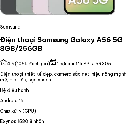
Samsung
Điện thoại Samsung Galaxy A56 5G
8GB/256GB
4.9
(
106k
đánh giá)
1
nơi bán
Mã SP:
#
69305
Điện thoại thiết kế đẹp, camera sắc nét, hiệu năng mạnh
mẽ, pin trâu, sạc nhanh.
Hệ điều hành
Android 15
Chip xử lý (CPU)
Exynos 1580 8 nhân