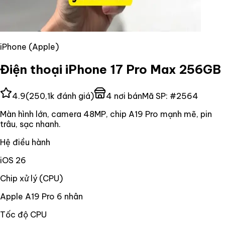
iPhone (Apple)
Điện thoại iPhone 17 Pro Max 256GB
4.9
(
250,1k
đánh giá)
4
nơi bán
Mã SP:
#
2564
Màn hình lớn, camera 48MP, chip A19 Pro mạnh mẽ, pin
trâu, sạc nhanh.
Hệ điều hành
iOS 26
Chip xử lý (CPU)
Apple A19 Pro 6 nhân
Tốc độ CPU