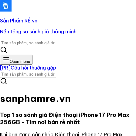
Sản Phẩm RẺ
.vn
Nền tảng so sánh giá thông minh
Open menu
[PR]
Câu hỏi thường gặp
sanphamre.vn
Top 1 so sánh giá
Điện thoại iPhone 17 Pro Max
256GB
- Tìm nơi bán rẻ nhất
Khi bạn đang cân nhắc
Điện thoại iPhone 17 Pro Max