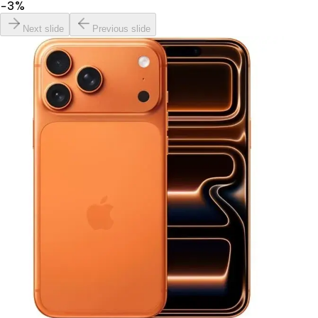
−
3
%
Next slide
Previous slide