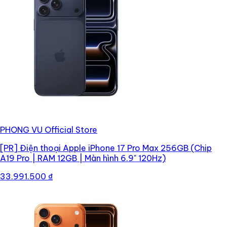
PHONG VU Official Store
[PR]
Điện thoại Apple iPhone 17 Pro Max 256GB (Chip
A19 Pro | RAM 12GB | Màn hình 6.9" 120Hz)
33.991.500 ₫