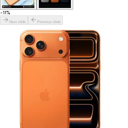
−
11
%
Next slide
Previous slide