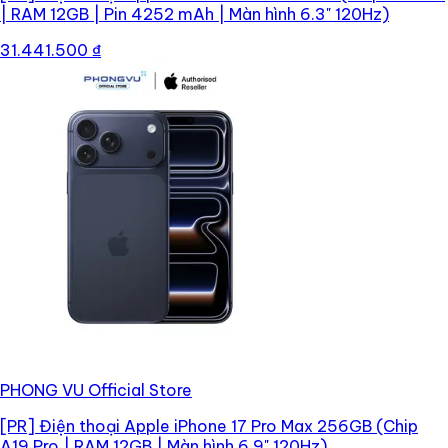
| RAM 12GB | Pin 4252 mAh | Màn hình 6.3" 120Hz)
31.441.500 ₫
PHONG VU Official Store
[PR]
Điện thoại Apple iPhone 17 Pro Max 256GB (Chip
A19 Pro | RAM 12GB | Màn hình 6.9" 120Hz)