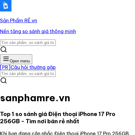
Sản Phẩm RẺ
.vn
Nền tảng so sánh giá thông minh
Open menu
[PR]
Câu hỏi thường gặp
sanphamre.vn
Top 1 so sánh giá
Điện thoại iPhone 17 Pro
256GB
- Tìm nơi bán rẻ nhất
Khi bạn đang cân nhắc
Điện thoại iPhone 17 Pro 256GB
,