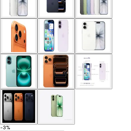
−
3
%