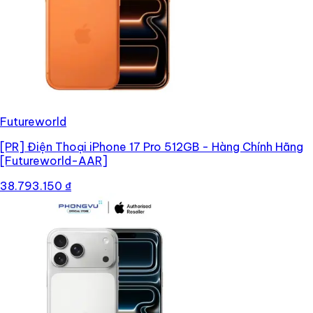
Futureworld
[PR]
Điện Thoại iPhone 17 Pro 512GB - Hàng Chính Hãng
[Futureworld-AAR]
38.793.150 ₫