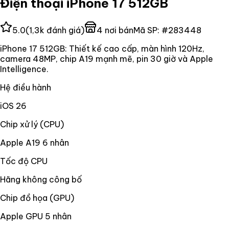
Điện thoại iPhone 17 512GB
5.0
(
1,3k
đánh giá)
4
nơi bán
Mã SP:
#
283448
iPhone 17 512GB: Thiết kế cao cấp, màn hình 120Hz,
camera 48MP, chip A19 mạnh mẽ, pin 30 giờ và Apple
Intelligence.
Hệ điều hành
iOS 26
Chip xử lý (CPU)
Apple A19 6 nhân
Tốc độ CPU
Hãng không công bố
Chip đồ họa (GPU)
Apple GPU 5 nhân