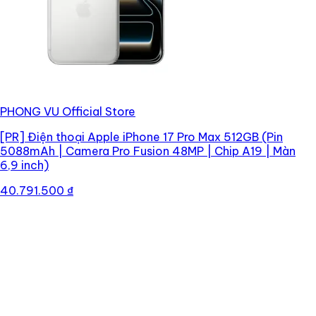
PHONG VU Official Store
[PR]
Điện thoại Apple iPhone 17 Pro Max 512GB (Pin
5088mAh | Camera Pro Fusion 48MP | Chip A19 | Màn
6,9 inch)
40.791.500 ₫