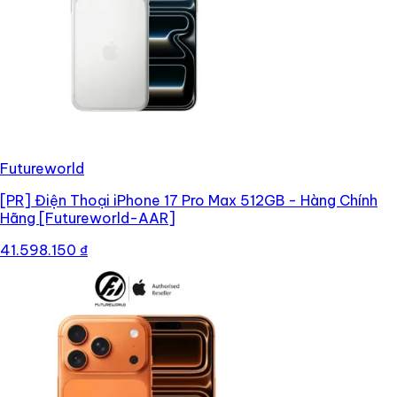
Futureworld
[PR]
Điện Thoại iPhone 17 Pro Max 512GB - Hàng Chính
Hãng [Futureworld-AAR]
41.598.150 ₫