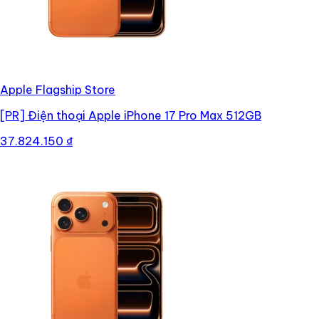
Apple Flagship Store
[PR]
Điện thoại Apple iPhone 17 Pro Max 512GB
37.824.150 ₫