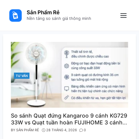
Skip
to
Sản Phẩm Rẻ
content
Menu
Nền tảng so sánh giá thông minh
TƯ VẤN
CATEGORIES
So sánh Quạt đứng Kangaroo 9 cánh KG729
33W vs Quạt tuần hoàn FUJIHOME 3 cánh
CFR01PRO-VOICE 40W Đen
BY
SẢN PHẨM RẺ
28 THÁNG 4, 2026
0