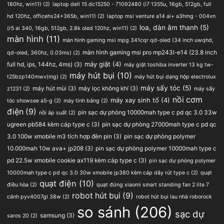
180hz, win11)
(2)
laptop dell 15 dc15250 - 71092480 (i7 1355u, 16gb, 512gb, full
hd 120hz, officehs24+365b, win11)
(2)
laptop msi venture a14 ai+ a3hmg - 004vn
loa, dàn âm thanh
(5)
(r5 ai 340, 16gb, 512gb, 2.8k oled 120hz, win11)
(2)
màn hình
(11)
màn hình gaming msi mpg 341cqr qd-oled (34 inch uwqhd,
màn hình gaming msi pro mp243l-e14 (23.8 inch
qd-oled, 360hz, 0.03ms)
(2)
full hd, ips, 144hz, 4ms)
(3)
máy giặt
(4)
máy giặt toshiba inverter 13 kg tw-
máy hút bụi
(10)
t25bzp140mwv(mg)
(2)
máy hút bụi dạng hộp electrolux
máy sấy tóc
(5)
máy hút mùi
(3)
máy lọc không khí
(3)
z1231
(2)
máy sấy
nồi cơm
máy xay sinh tố
(4)
tóc showsee a5-g
(2)
máy tính bảng
(2)
điện
(9)
pin sạc dự phòng 10000mah type c pd qc 3.0 33w
nồi áp suất
(2)
ugreen pb584 kèm cáp type c
(3)
pin sạc dự phòng 27000mah type c pd qc
3.0 100w xmobile m3 tích hợp đèn pin
(3)
pin sạc dự phòng polymer
10.000mah 10w ava+ jp208
(3)
pin sạc dự phòng polymer 10000mah type c
pd 22.5w xmobile cookie ax119 kèm cáp type c
(3)
pin sạc dự phòng polymer
10000mah type c pd qc 3.0 30w xmobile jp380 kèm cáp dây rút type c
(2)
quạt
quạt điện
(10)
điều hòa
(2)
quạt đứng xiaomi smart standing fan 2 lite 7
robot hút bụi
(9)
cánh pyv4007gl 38w
(2)
robot hút bụi lau nhà roborock
so sánh
(206)
sạc dự
samsung
(3)
saros 20
(2)