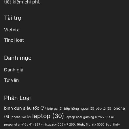
tiết kiệm chi phí.
Tài trợ
Vietnix
TinoHost
Danh mục
Đánh giá
Tư vấn
Phân Loại
bình đun siêu tốc
(7)
iphone
bếp hồng ngoại
(3)
bếp từ
(3)
bếp ga
(2)
laptop
(30)
(5)
iphone 17e
(2)
laptop acer gaming nitro v 16s ai
propanel anv16s 41 r337 - nh.qzzsv.002 (r7 260, 16gb, 1tb, rtx 5050 8gb, fhd+