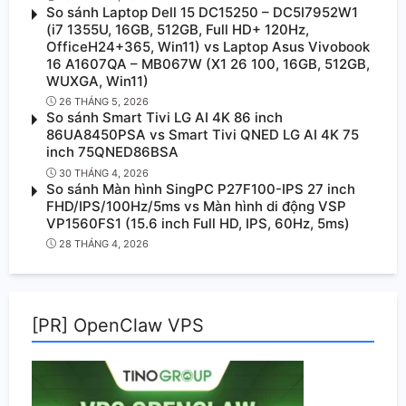
So sánh Laptop Dell 15 DC15250 – DC5I7952W1
(i7 1355U, 16GB, 512GB, Full HD+ 120Hz,
OfficeH24+365, Win11) vs Laptop Asus Vivobook
16 A1607QA – MB067W (X1 26 100, 16GB, 512GB,
WUXGA, Win11)
26 THÁNG 5, 2026
So sánh Smart Tivi LG AI 4K 86 inch
86UA8450PSA vs Smart Tivi QNED LG AI 4K 75
inch 75QNED86BSA
30 THÁNG 4, 2026
So sánh Màn hình SingPC P27F100-IPS 27 inch
FHD/IPS/100Hz/5ms vs Màn hình di động VSP
VP1560FS1 (15.6 inch Full HD, IPS, 60Hz, 5ms)
28 THÁNG 4, 2026
[PR] OpenClaw VPS