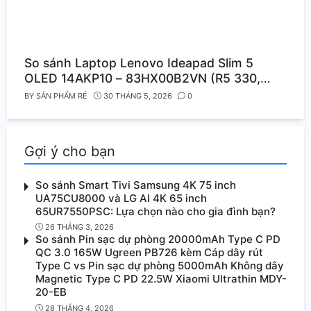
So sánh Laptop Lenovo Ideapad Slim 5
OLED 14AKP10 – 83HX00B2VN (R5 330,
16GB, 1TB, WUXGA, Win11) vs Laptop Dell 15
BY
SẢN PHẨM RẺ
30 THÁNG 5, 2026
0
DC15250 – CPH992 (i5 1334U, 16GB, 512GB,
Full HD 120Hz, OfficeHS24+365B, Win11)
Gợi ý cho bạn
So sánh Smart Tivi Samsung 4K 75 inch
UA75CU8000 và LG AI 4K 65 inch
65UR7550PSC: Lựa chọn nào cho gia đình bạn?
26 THÁNG 3, 2026
So sánh Pin sạc dự phòng 20000mAh Type C PD
QC 3.0 165W Ugreen PB726 kèm Cáp dây rút
Type C vs Pin sạc dự phòng 5000mAh Không dây
Magnetic Type C PD 22.5W Xiaomi Ultrathin MDY-
20-EB
28 THÁNG 4, 2026