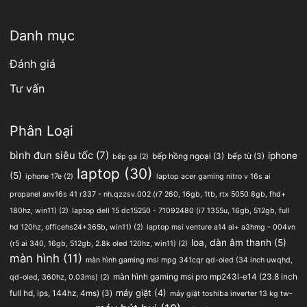
Danh mục
Đánh giá
Tư vấn
Phân Loại
bình đun siêu tốc
(7)
iphone
bếp hồng ngoại
(3)
bếp từ
(3)
bếp ga
(2)
laptop
(30)
(5)
iphone 17e
(2)
laptop acer gaming nitro v 16s ai
propanel anv16s 41 r337 - nh.qzzsv.002 (r7 260, 16gb, 1tb, rtx 5050 8gb, fhd+
180hz, win11)
(2)
laptop dell 15 dc15250 - 71092480 (i7 1355u, 16gb, 512gb, full
hd 120hz, officehs24+365b, win11)
(2)
laptop msi venture a14 ai+ a3hmg - 004vn
loa, dàn âm thanh
(5)
(r5 ai 340, 16gb, 512gb, 2.8k oled 120hz, win11)
(2)
màn hình
(11)
màn hình gaming msi mpg 341cqr qd-oled (34 inch uwqhd,
màn hình gaming msi pro mp243l-e14 (23.8 inch
qd-oled, 360hz, 0.03ms)
(2)
full hd, ips, 144hz, 4ms)
(3)
máy giặt
(4)
máy giặt toshiba inverter 13 kg tw-