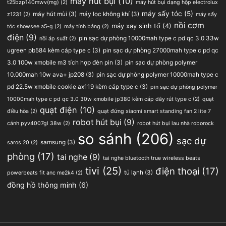
máy hút bụi
(10)
t25bzp140mwv(mg)
(2)
máy hút bụi dạng hộp electrolux
máy sấy tóc
(5)
máy hút mùi
(3)
máy lọc không khí
(3)
z1231
(2)
máy sấy
nồi cơm
máy xay sinh tố
(4)
tóc showsee a5-g
(2)
máy tính bảng
(2)
điện
(9)
pin sạc dự phòng 10000mah type c pd qc 3.0 33w
nồi áp suất
(2)
ugreen pb584 kèm cáp type c
(3)
pin sạc dự phòng 27000mah type c pd qc
3.0 100w xmobile m3 tích hợp đèn pin
(3)
pin sạc dự phòng polymer
10.000mah 10w ava+ jp208
(3)
pin sạc dự phòng polymer 10000mah type c
pd 22.5w xmobile cookie ax119 kèm cáp type c
(3)
pin sạc dự phòng polymer
10000mah type c pd qc 3.0 30w xmobile jp380 kèm cáp dây rút type c
(2)
quạt
quạt điện
(10)
điều hòa
(2)
quạt đứng xiaomi smart standing fan 2 lite 7
robot hút bụi
(9)
cánh pyv4007gl 38w
(2)
robot hút bụi lau nhà roborock
so sánh
(206)
sạc dự
samsung
(3)
saros 20
(2)
phòng
(17)
tai nghe
(9)
tai nghe bluetooth true wireless beats
tivi
(25)
điện thoại
(17)
tủ lạnh
(3)
powerbeats fit anc me2k4
(2)
đồng hồ thông minh
(6)