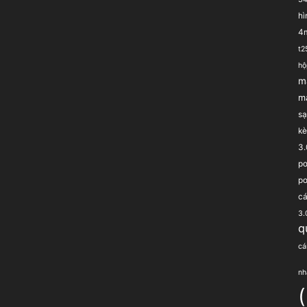
hì
4
t
hộ
m
m
sạ
kè
3.
po
po
cá
3.
q
cá
nh