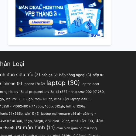
hân Loại
ình đun siêu tốc
(7)
bếp hồng ngoại
(3)
bếp từ
bếp ga
(2)
laptop
(30)
iphone
(5)
)
iphone 17e
(2)
laptop acer
ming nitro v 16s ai propanel anv16s 41 r337 - nh.qzzsv.002 (r7 260,
gb, 1tb, rtx 5050 8gb, fhd+ 180hz, win11)
(2)
laptop dell 15
15250 - 71092480 (i7 1355u, 16gb, 512gb, full hd 120hz,
ficehs24+365b, win11)
(2)
laptop msi venture a14 ai+ a3hmg -
loa, dàn
4vn (r5 ai 340, 16gb, 512gb, 2.8k oled 120hz, win11)
(2)
màn hình
(11)
m thanh
(5)
màn hình gaming msi mpg
màn
1cqr qd-oled (34 inch uwqhd, qd-oled, 360hz, 0.03ms)
(2)