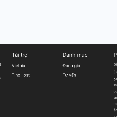
Tài trợ
Danh mục
P
a
b
Vietnix
Đánh giá
(3
TinoHost
Tư vấn
,
ga
16
dc
of
00
â
34