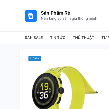
Skip
to
Sản Phẩm Rẻ
content
Nền tảng so sánh giá thông minh
SĂN SALE
TIN TỨC
THỦ THUẬT
TƯ 
TƯ VẤN
CATEGORIES