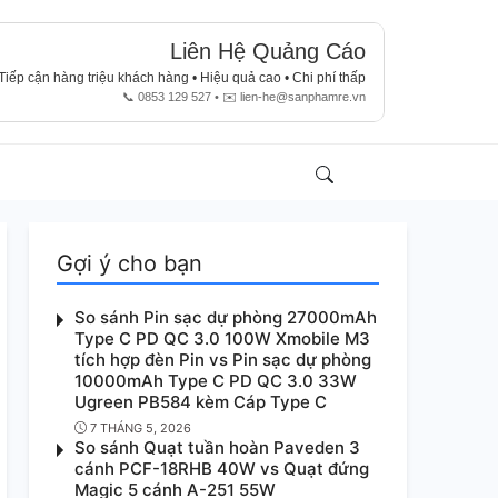
Liên Hệ Quảng Cáo
Tiếp cận hàng triệu khách hàng • Hiệu quả cao • Chi phí thấp
📞 0853 129 527 • ✉️
lien-he@sanphamre.vn
Search
Account
Gợi ý cho bạn
So sánh Pin sạc dự phòng 27000mAh
Type C PD QC 3.0 100W Xmobile M3
tích hợp đèn Pin vs Pin sạc dự phòng
10000mAh Type C PD QC 3.0 33W
Ugreen PB584 kèm Cáp Type C
7 THÁNG 5, 2026
So sánh Quạt tuần hoàn Paveden 3
cánh PCF-18RHB 40W vs Quạt đứng
Magic 5 cánh A-251 55W