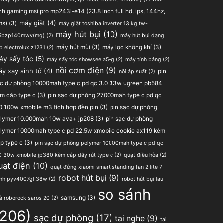
nh gaming msi pro mp243l-e14 (23.8 inch full hd, ips, 144hz,
ms)
(3)
máy giặt
(4)
máy giặt toshiba inverter 13 kg tw-
máy hút bụi
(10)
25bzp140mwv(mg)
(2)
máy hút bụi dạng
máy hút mùi
(3)
máy lọc không khí
(3)
p electrolux z1231
(2)
áy sấy tóc
(5)
máy sấy tóc showsee a5-g
(2)
máy tính bảng
(2)
nồi cơm điện
(9)
áy xay sinh tố
(4)
pin
nồi áp suất
(2)
c dự phòng 10000mah type c pd qc 3.0 33w ugreen pb584
m cáp type c
(3)
pin sạc dự phòng 27000mah type c pd qc
0 100w xmobile m3 tích hợp đèn pin
(3)
pin sạc dự phòng
lymer 10.000mah 10w ava+ jp208
(3)
pin sạc dự phòng
lymer 10000mah type c pd 22.5w xmobile cookie ax119 kèm
p type c
(3)
pin sạc dự phòng polymer 10000mah type c pd qc
0 30w xmobile jp380 kèm cáp dây rút type c
(2)
quạt điều hòa
(2)
uạt điện
(10)
quạt đứng xiaomi smart standing fan 2 lite 7
robot hút bụi
(9)
nh pyv4007gl 38w
(2)
robot hút bụi lau
so sánh
samsung
(3)
à roborock saros 20
(2)
(206)
sạc dự phòng
(17)
tai nghe
(9)
tai