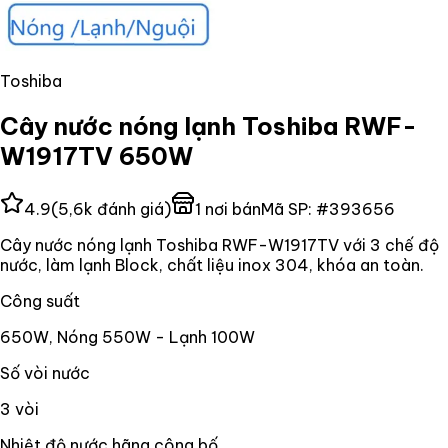
Toshiba
Cây nước nóng lạnh Toshiba RWF-
W1917TV 650W
4.9
(
5,6k
đánh giá)
1
nơi bán
Mã SP:
#
393656
Cây nước nóng lạnh Toshiba RWF-W1917TV với 3 chế độ
nước, làm lạnh Block, chất liệu inox 304, khóa an toàn.
Công suất
650W, Nóng 550W - Lạnh 100W
Số vòi nước
3 vòi
Nhiệt độ nước hãng công bố