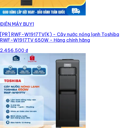
ĐIỆN MÁY BUY1
[PR]
RWF-W1917TV(K) - Cây nước nóng lạnh Toshiba
RWF-W1917TV 650W - Hàng chính hãng
2.456.500 ₫