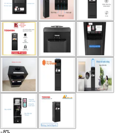
−
8
%