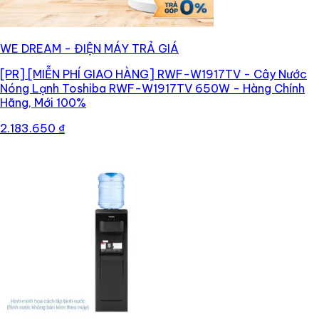
WE DREAM - ĐIỆN MÁY TRẢ GIÁ
[PR]
[MIỄN PHÍ GIAO HÀNG] RWF-W1917TV - Cây Nước
Nóng Lạnh Toshiba RWF-W1917TV 650W - Hàng Chính
Hãng, Mới 100%
2.183.650 ₫