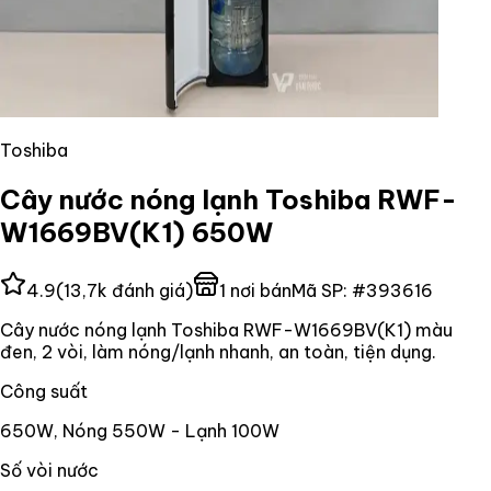
Toshiba
Cây nước nóng lạnh Toshiba RWF-
W1669BV(K1) 650W
4.9
(
13,7k
đánh giá)
1
nơi bán
Mã SP:
#
393616
Cây nước nóng lạnh Toshiba RWF-W1669BV(K1) màu
đen, 2 vòi, làm nóng/lạnh nhanh, an toàn, tiện dụng.
Công suất
650W, Nóng 550W - Lạnh 100W
Số vòi nước