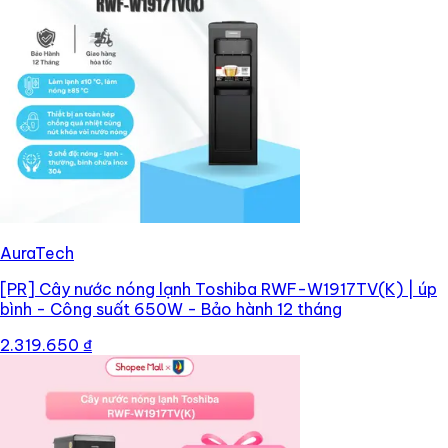
AuraTech
[PR]
Cây nước nóng lạnh Toshiba RWF-W1917TV(K) | úp
bình - Công suất 650W - Bảo hành 12 tháng
2.319.650 ₫