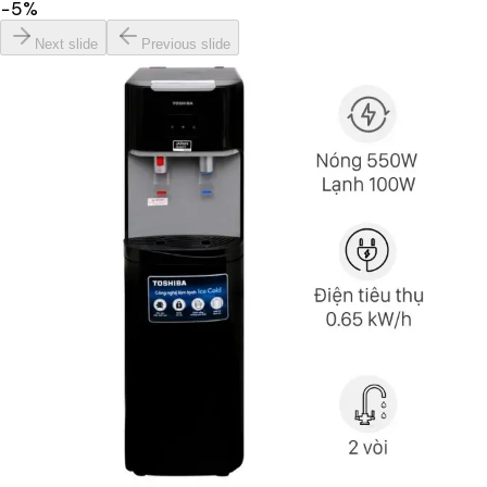
−
5
%
Next slide
Previous slide