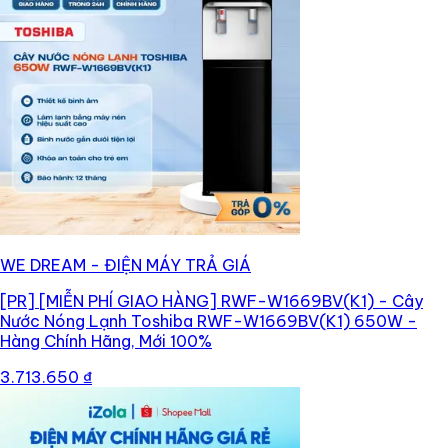
WE DREAM - ĐIỆN MÁY TRẢ GIÁ
[PR]
[MIỄN PHÍ GIAO HÀNG] RWF-W1669BV(K1) - Cây
Nước Nóng Lạnh Toshiba RWF-W1669BV(K1) 650W -
Hàng Chính Hãng, Mới 100%
3.713.650 ₫