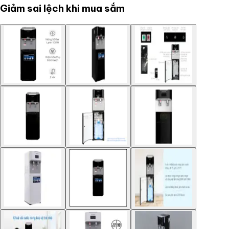
Giảm sai lệch khi mua sắm