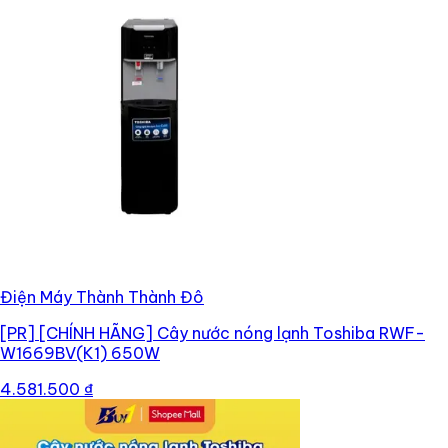
Điện Máy Thành Thành Đô
[PR]
[CHÍNH HÃNG] Cây nước nóng lạnh Toshiba RWF-
W1669BV(K1) 650W
4.581.500 ₫