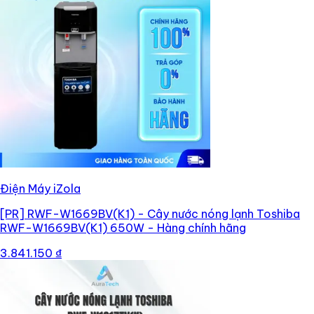
Điện Máy iZola
[PR]
RWF-W1669BV(K1) - Cây nước nóng lạnh Toshiba
RWF-W1669BV(K1) 650W - Hàng chính hãng
3.841.150 ₫