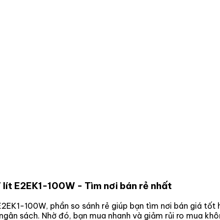
.7 lít E2EK1-100W
- Tìm nơi bán rẻ nhất
ít E2EK1-100W
, phần so sánh rẻ giúp bạn tìm nơi bán giá tốt
p ngân sách. Nhờ đó, bạn mua nhanh và giảm rủi ro mua khô