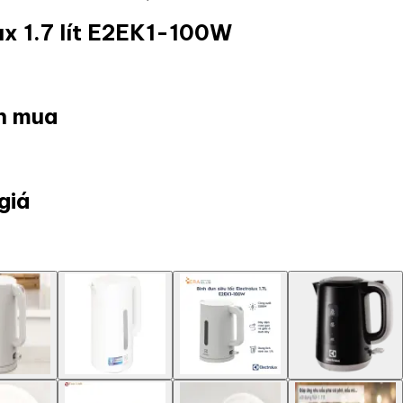
lux 1.7 lít E2EK1-100W
ọn mua
giá