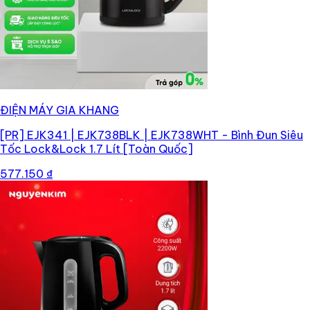
ĐIỆN MÁY GIA KHANG
[PR]
EJK341 | EJK738BLK | EJK738WHT - Bình Đun Siêu
Tốc Lock&Lock 1.7 Lít [Toàn Quốc]
577.150 ₫