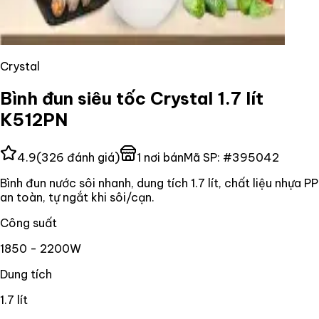
Crystal
Bình đun siêu tốc Crystal 1.7 lít
K512PN
4.9
(
326
đánh giá)
1
nơi bán
Mã SP:
#
395042
Bình đun nước sôi nhanh, dung tích 1.7 lít, chất liệu nhựa PP
an toàn, tự ngắt khi sôi/cạn.
Công suất
1850 - 2200W
Dung tích
1.7 lít