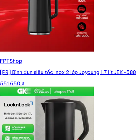
FPTShop
[PR]
Bình đun siêu tốc inox 2 lớp Joyoung 1.7 lít JEK-588
551.650 ₫