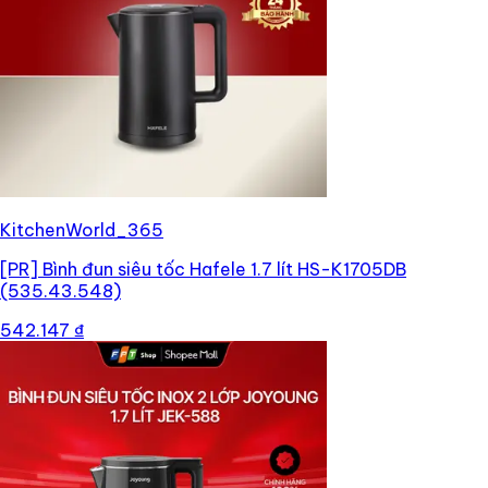
KitchenWorld_365
[PR]
Bình đun siêu tốc Hafele 1.7 lít HS-K1705DB
(535.43.548)
542.147 ₫