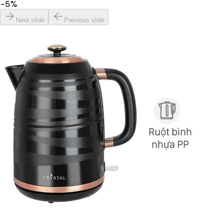
−
5
%
Next slide
Previous slide