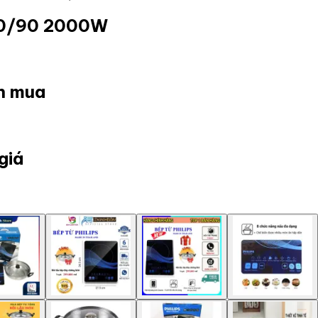
850/90 2000W
ọn mua
giá