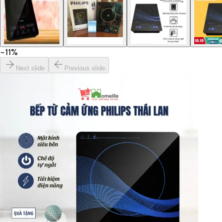
−
11
%
Next slide
Previous slide