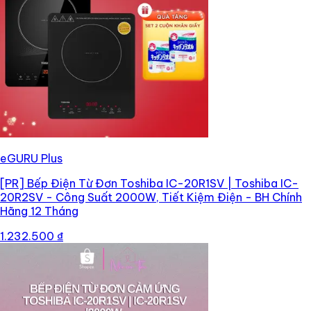
eGURU Plus
[PR]
Bếp Điện Từ Đơn Toshiba IC-20R1SV | Toshiba IC-
20R2SV - Công Suất 2000W, Tiết Kiệm Điện - BH Chính
Hãng 12 Tháng
1.232.500 ₫