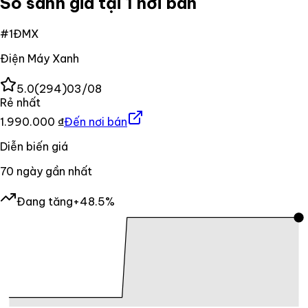
So sánh giá tại 1 nơi bán
#
1
ĐMX
Điện Máy Xanh
5.0
(
294
)
03/08
Rẻ nhất
1.990.000 ₫
Đến nơi bán
Diễn biến giá
70
ngày gần nhất
Đang tăng
+48.5%