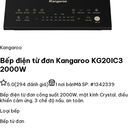
Kangaroo
Bếp điện từ đơn Kangaroo KG20IC3
2000W
5.0
(
294
đánh giá)
1
nơi bán
Mã SP:
#
1342339
Bếp điện từ đơn công suất 2000W, mặt kính Crystal, điều
khiển cảm ứng, 3 chế độ nấu, an toàn.
Loại bếp
Bếp từ đơn