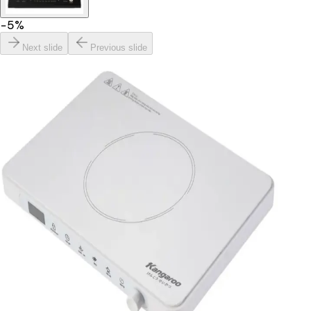
−
5
%
Next slide
Previous slide