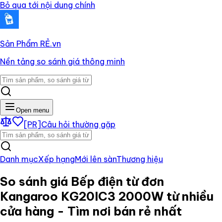
Bỏ qua tới nội dung chính
Sản Phẩm RẺ
.vn
Nền tảng so sánh giá thông minh
Open menu
[PR]
Câu hỏi thường gặp
Danh mục
Xếp hạng
Mới lên sàn
Thương hiệu
So sánh giá
Bếp điện từ đơn
Kangaroo KG20IC3 2000W
từ nhiều
cửa hàng - Tìm nơi bán rẻ nhất