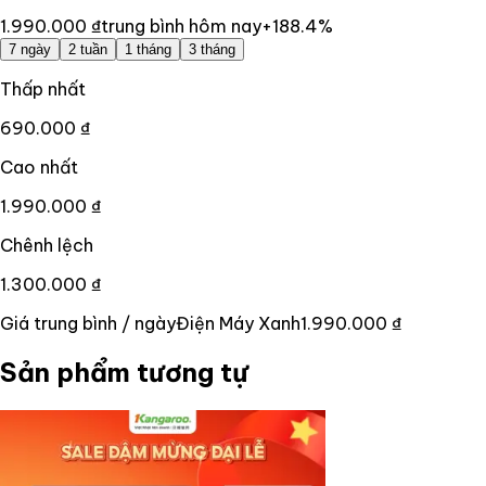
1.990.000 ₫
trung bình hôm nay
+
188.4
%
7 ngày
2 tuần
1 tháng
3 tháng
Thấp nhất
690.000 ₫
Cao nhất
1.990.000 ₫
Chênh lệch
1.300.000 ₫
Giá trung bình / ngày
Điện Máy Xanh
1.990.000 ₫
Sản phẩm tương tự