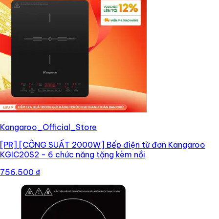
Kangaroo_Official_Store
[PR]
[CÔNG SUẤT 2000W] Bếp điện từ đơn Kangaroo
KGIC20S2 - 6 chức năng tặng kèm nồi
756.500 ₫