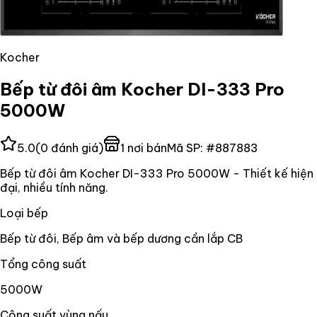
Kocher
Bếp từ đôi âm Kocher DI-333 Pro
5000W
5.0
(
0
đánh giá)
1
nơi bán
Mã SP:
#
887883
Bếp từ đôi âm Kocher DI-333 Pro 5000W - Thiết kế hiện
đại, nhiều tính năng.
Loại bếp
Bếp từ đôi, Bếp âm và bếp dương cần lắp CB
Tổng công suất
5000W
Công suất vùng nấu