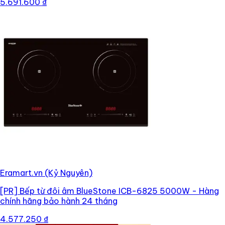
5.691.600 ₫
Eramart.vn (Kỷ Nguyên)
[PR]
Bếp từ đôi âm BlueStone ICB-6825 5000W - Hàng
chính hãng bảo hành 24 tháng
4.577.250 ₫