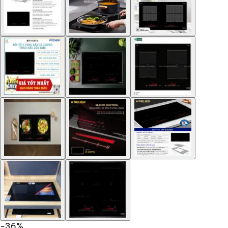
−
36
%