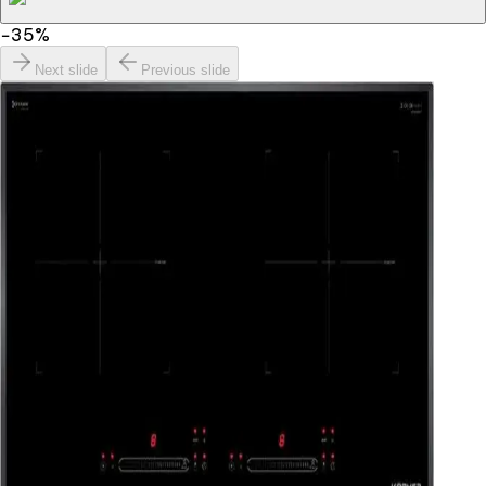
−
35
%
Next slide
Previous slide