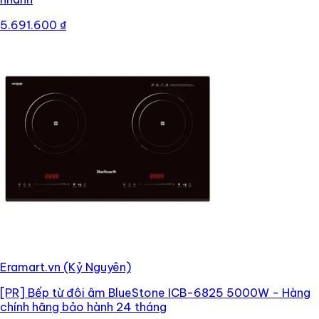
5.691.600 ₫
Eramart.vn (Kỷ Nguyên)
[PR]
Bếp từ đôi âm BlueStone ICB-6825 5000W - Hàng
chính hãng bảo hành 24 tháng