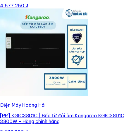
4.577.250 ₫
Điện Máy Hoàng Hải
[PR]
KGIC38D1C | Bếp từ đôi âm Kangaroo KGIC38D1C
3800W - Hàng chính hãng