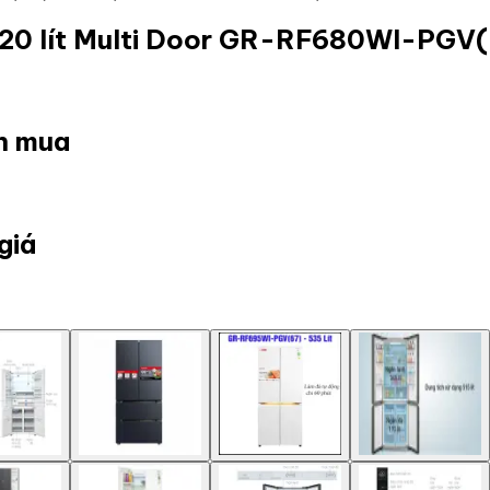
 520 lít Multi Door GR-RF680WI-PGV
ọn mua
giá