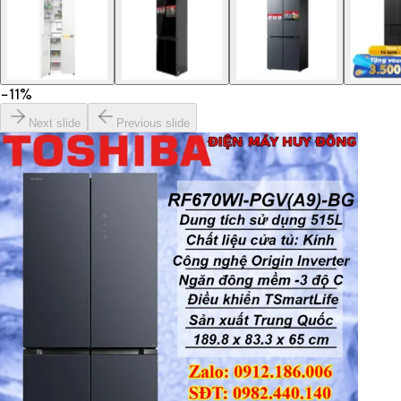
−
11
%
Next slide
Previous slide