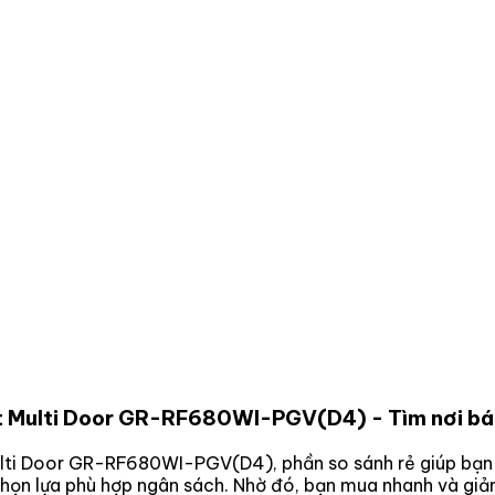
 lít Multi Door GR-RF680WI-PGV(D4)
- Tìm nơi bá
 Multi Door GR-RF680WI-PGV(D4)
, phần so sánh rẻ giúp bạn
chọn lựa phù hợp ngân sách. Nhờ đó, bạn mua nhanh và giả