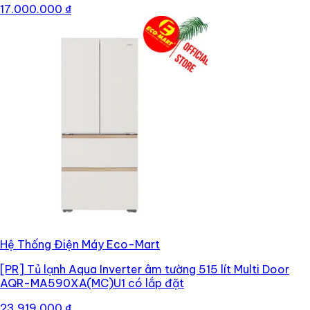
17.000.000 ₫
Hệ Thống Điện Máy Eco-Mart
[PR]
Tủ lạnh Aqua Inverter âm tường 515 lít Multi Door
AQR-MA590XA(MC)U1 có lắp đặt
23.919.000 ₫