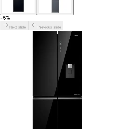
−
5
%
Next slide
Previous slide