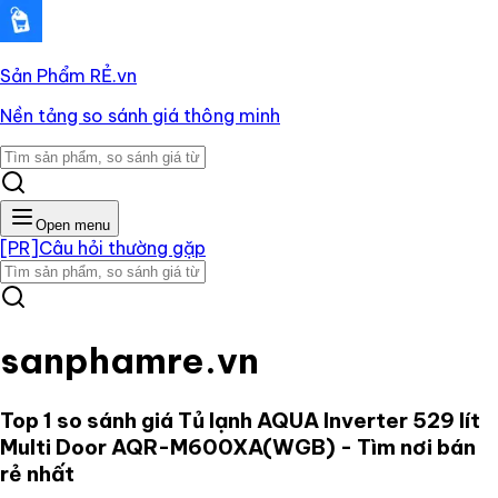
Sản Phẩm RẺ
.vn
Nền tảng so sánh giá thông minh
Open menu
[PR]
Câu hỏi thường gặp
sanphamre.vn
Top 1 so sánh giá
Tủ lạnh AQUA Inverter 529 lít
Multi Door AQR-M600XA(WGB)
- Tìm nơi bán
rẻ nhất