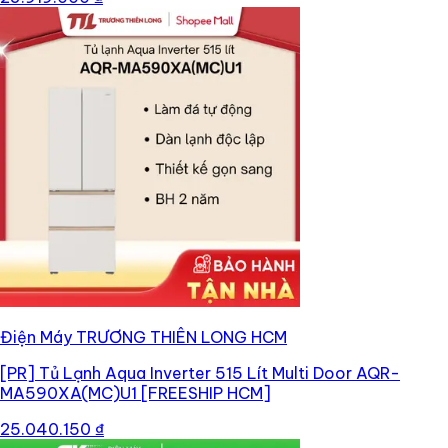
Điện Máy TRƯƠNG THIÊN LONG HCM
[PR]
Tủ Lạnh Aqua Inverter 515 Lít Multi Door AQR-
MA590XA(MC)U1 [FREESHIP HCM]
25.040.150 ₫