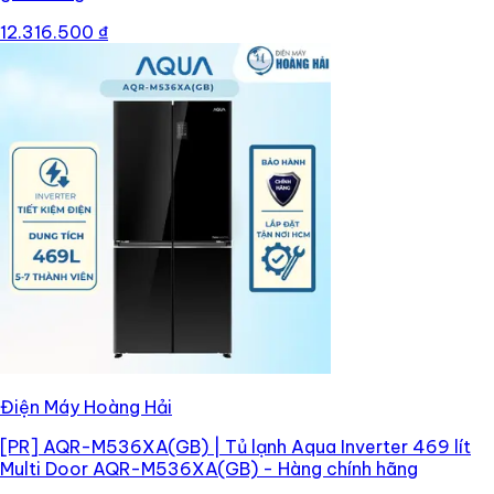
12.316.500 ₫
Điện Máy Hoàng Hải
[PR]
AQR-M536XA(GB) | Tủ lạnh Aqua Inverter 469 lít
Multi Door AQR-M536XA(GB) - Hàng chính hãng