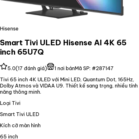
Hisense
Smart Tivi ULED Hisense AI 4K 65
inch 65U7Q
5.0
(
17
đánh giá)
1
nơi bán
Mã SP:
#
287147
Tivi 65 inch 4K ULED với Mini LED, Quantum Dot, 165Hz,
Dolby Atmos và VIDAA U9. Thiết kế sang trọng, nhiều tính
năng thông minh.
Loại Tivi
Smart Tivi ULED
Kích cỡ màn hình
65 inch