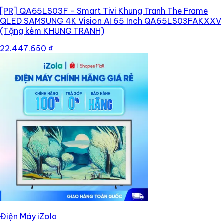
[PR]
QA65LS03F - Smart Tivi Khung Tranh The Frame
QLED SAMSUNG 4K Vision AI 65 Inch QA65LS03FAKXXV
(Tặng kèm KHUNG TRANH)
22.447.650 ₫
Điện Máy iZola