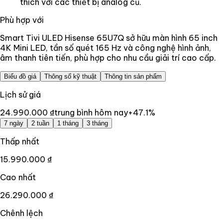
thích với các thiết bị analog cũ.
Phù hợp với
Smart Tivi ULED Hisense 65U7Q sở hữu màn hình 65 inch
4K Mini LED, tần số quét 165 Hz và công nghệ hình ảnh,
âm thanh tiên tiến, phù hợp cho nhu cầu giải trí cao cấp.
Biểu đồ giá
Thông số kỹ thuật
Thông tin sản phẩm
Lịch sử giá
24.990.000 ₫
trung bình hôm nay
+
47.1
%
7 ngày
2 tuần
1 tháng
3 tháng
Thấp nhất
15.990.000 ₫
Cao nhất
26.290.000 ₫
Chênh lệch