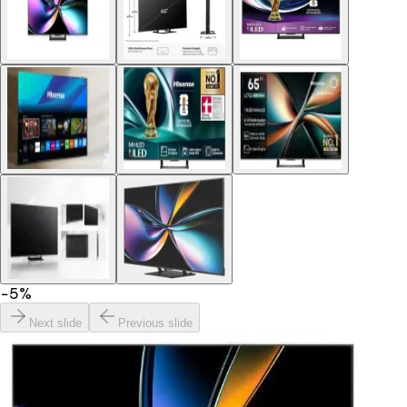
−
5
%
Next slide
Previous slide