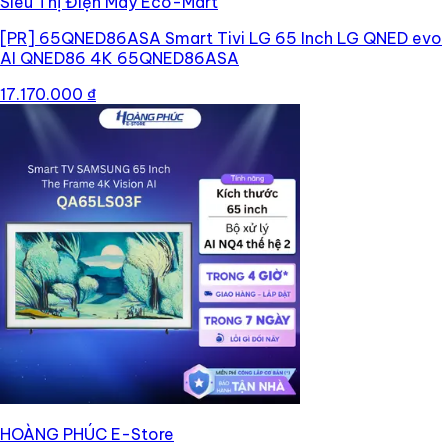
Siêu Thị Điện Máy Eco-Mart
[PR]
65QNED86ASA Smart Tivi LG 65 Inch LG QNED evo
AI QNED86 4K 65QNED86ASA
17.170.000 ₫
HOÀNG PHÚC E-Store