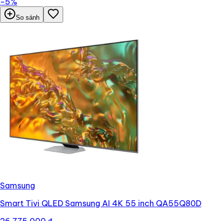
−
5
%
So sánh
Samsung
Smart Tivi QLED Samsung AI 4K 55 inch QA55Q80D
26.775.000 ₫