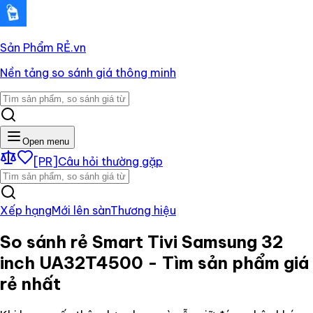
Sản Phẩm RẺ
.vn
Nền tảng so sánh giá thông minh
Open menu
[PR]
Câu hỏi thường gặp
Xếp hạng
Mới lên sàn
Thương hiệu
So sánh rẻ
Smart Tivi Samsung 32
inch UA32T4500
- Tìm sản phẩm giá
rẻ nhất