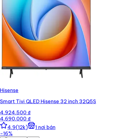
Hisense
Smart Tivi QLED Hisense 32 inch 32Q5S
4.924.500 ₫
4.690.000 ₫
4.9
(
12k
)
1
nơi bán
−
16
%