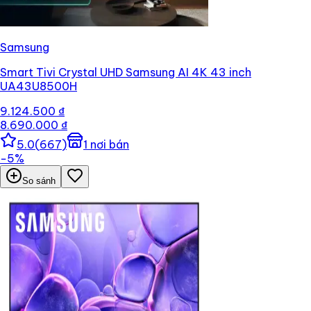
Samsung
Smart Tivi Crystal UHD Samsung AI 4K 43 inch
UA43U8500H
9.124.500 ₫
8.690.000 ₫
5.0
(
667
)
1
nơi bán
−
5
%
So sánh