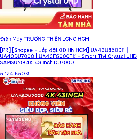
Điện Máy TRƯƠNG THIÊN LONG HCM
[PR]
[Shopee - Lắp đặt 0Đ HN HCM] UA43U8500F |
UA43DU7000 | UA43F6000FK - Smart Tivi Crystal UHD
SAMSUNG 4K 43 Inch DU7000
5.124.650 ₫