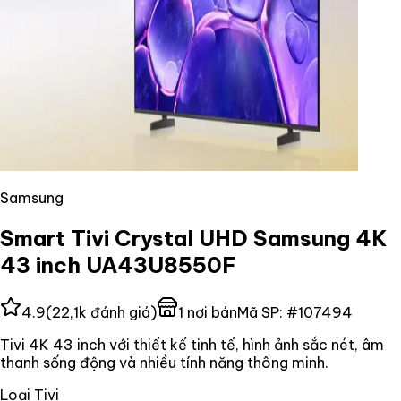
Samsung
Smart Tivi Crystal UHD Samsung 4K
43 inch UA43U8550F
4.9
(
22,1k
đánh giá)
1
nơi bán
Mã SP:
#
107494
Tivi 4K 43 inch với thiết kế tinh tế, hình ảnh sắc nét, âm
thanh sống động và nhiều tính năng thông minh.
Loại Tivi