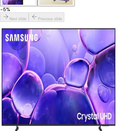
−
5
%
Next slide
Previous slide