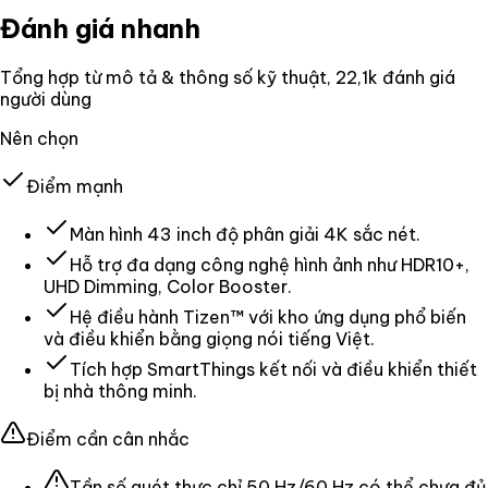
Đánh giá nhanh
Tổng hợp từ mô tả & thông số kỹ thuật
, 22,1k đánh giá
người dùng
Nên chọn
Điểm mạnh
Màn hình 43 inch độ phân giải 4K sắc nét.
Hỗ trợ đa dạng công nghệ hình ảnh như HDR10+,
UHD Dimming, Color Booster.
Hệ điều hành Tizen™ với kho ứng dụng phổ biến
và điều khiển bằng giọng nói tiếng Việt.
Tích hợp SmartThings kết nối và điều khiển thiết
bị nhà thông minh.
Điểm cần cân nhắc
Tần số quét thực chỉ 50 Hz/60 Hz có thể chưa đủ