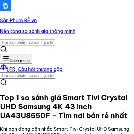
Sản Phẩm RẺ
.vn
Nền tảng so sánh giá thông minh
Open menu
[PR]
Câu hỏi thường gặp
Top 1 so sánh giá
Smart Tivi Crystal
UHD Samsung 4K 43 inch
UA43U8550F
- Tìm nơi bán rẻ nhất
Khi bạn đang cân nhắc
Smart Tivi Crystal UHD Samsung