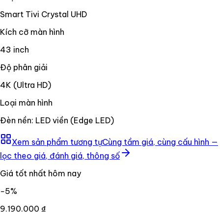
Smart Tivi Crystal UHD
Kích cỡ màn hình
43 inch
Độ phân giải
4K (Ultra HD)
Loại màn hình
Đèn nền: LED viền (Edge LED)
Xem sản phẩm tương tự
Cùng tầm giá, cùng cấu hình —
lọc theo giá, đánh giá, thông số
Giá tốt nhất hôm nay
−
5
%
9.190.000 ₫