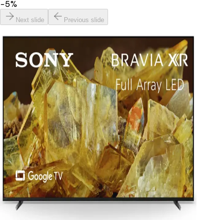
−
5
%
Next slide
Previous slide