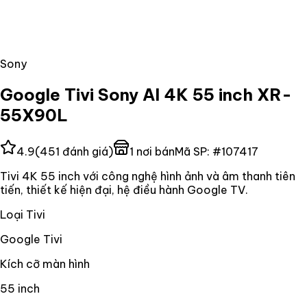
Sony
Google Tivi Sony AI 4K 55 inch XR-
55X90L
4.9
(
451
đánh giá)
1
nơi bán
Mã SP:
#
107417
Tivi 4K 55 inch với công nghệ hình ảnh và âm thanh tiên
tiến, thiết kế hiện đại, hệ điều hành Google TV.
Loại Tivi
Google Tivi
Kích cỡ màn hình
55 inch