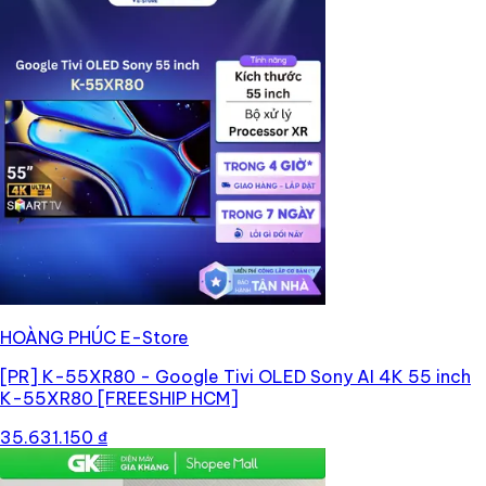
HOÀNG PHÚC E-Store
[PR]
K-55XR80 - Google Tivi OLED Sony AI 4K 55 inch
K-55XR80 [FREESHIP HCM]
35.631.150 ₫