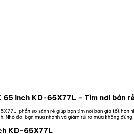
4K 65 inch KD-65X77L
- Tìm nơi bán r
-65X77L
, phần so sánh rẻ giúp bạn tìm nơi bán giá tốt hơn
ách. Nhờ đó, bạn mua nhanh và giảm rủi ro mua không đúng 
inch KD-65X77L