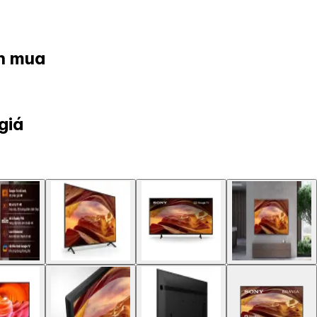
ọn mua
giá