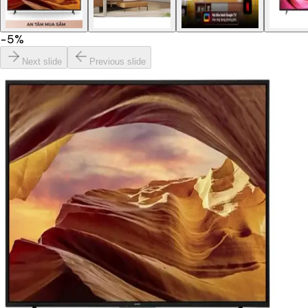
−
5
%
Next slide
Previous slide