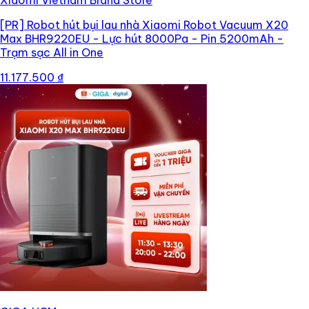
Xiaomi Vietnam Brand Store
[PR]
Robot hút bụi lau nhà Xiaomi Robot Vacuum X20
Max BHR9220EU - Lực hút 8000Pa - Pin 5200mAh -
Trạm sạc All in One
11.177.500 ₫