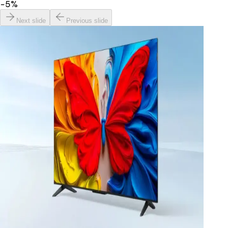
−
5
%
Next slide
Previous slide