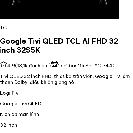
TCL
Google Tivi QLED TCL AI FHD 32
inch 32S5K
4.9
(
18,1k
đánh giá)
1
nơi bán
Mã SP:
#
107440
Tivi QLED 32 inch FHD, thiết kế tràn viền, Google TV, âm
thanh Dolby, điều khiển giọng nói.
Loại Tivi
Google Tivi QLED
Kích cỡ màn hình
32 inch