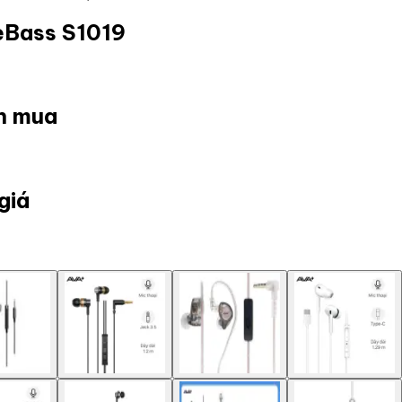
eBass S1019
ọn mua
giá