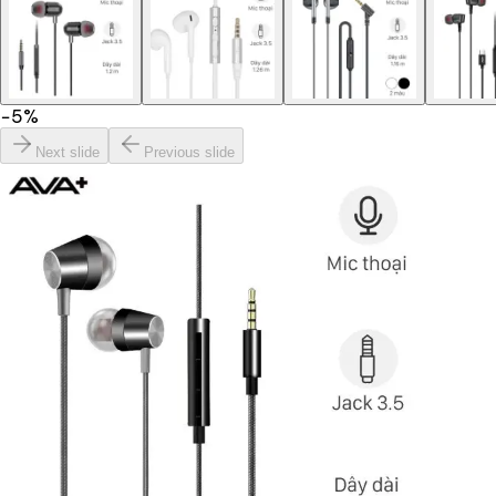
−
5
%
Next slide
Previous slide