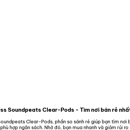
less Soundpeats Clear-Pods
- Tìm nơi bán rẻ nhấ
 Soundpeats Clear-Pods
, phần so sánh rẻ giúp bạn tìm nơi 
a phù hợp ngân sách. Nhờ đó, bạn mua nhanh và giảm rủi r