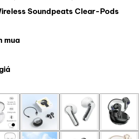
Wireless Soundpeats Clear-Pods
ọn mua
giá