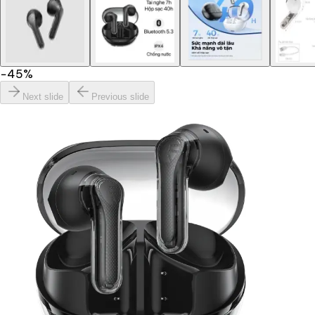
−
45
%
Next slide
Previous slide