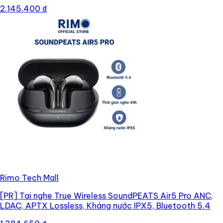
2.145.400 ₫
Rimo Tech Mall
[PR]
Tai nghe True Wireless SoundPEATS Air5 Pro ANC,
LDAC, APTX Lossless, Kháng nước IPX5, Bluetooth 5.4