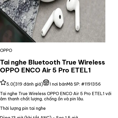
OPPO
Tai nghe Bluetooth True Wireless
OPPO ENCO Air 5 Pro ETEL1
5.0
(
319
đánh giá)
1
nơi bán
Mã SP:
#
1191356
Tai nghe True Wireless OPPO ENCO Air 5 Pro ETEL1 với
âm thanh chất lượng, chống ồn và pin lâu.
Thời lượng pin tai nghe
Dùng 13 giờ (khi tắt ANC) - Sạc 1.5 giờ