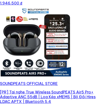
1.946.500 ₫
SOUNDPEATS OFFICIAL STORE
[PR]
Tai nghe True Wireless SoundPEATS Air5 Pro+
Adaptive ANC 55dB | Loa Kép xMEMS | Bộ Đôi Hires
LDAC APTX | Bluetooth 5.4