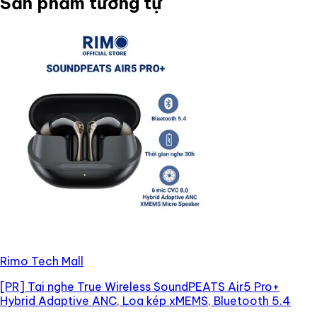
Sản phẩm tương tự
Rimo Tech Mall
[PR]
Tai nghe True Wireless SoundPEATS Air5 Pro+
Hybrid Adaptive ANC, Loa kép xMEMS, Bluetooth 5.4