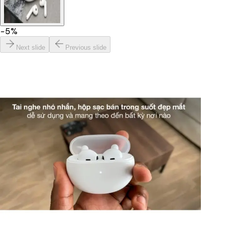
−
5
%
Next slide
Previous slide