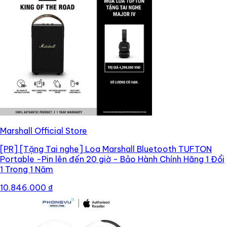
Marshall Official Store
[PR]
[Tặng Tai nghe] Loa Marshall Bluetooth TUFTON
Portable -Pin lên đến 20 giờ - Bảo Hành Chính Hãng 1 Đổi
1 Trong 1 Năm
10.846.000 ₫