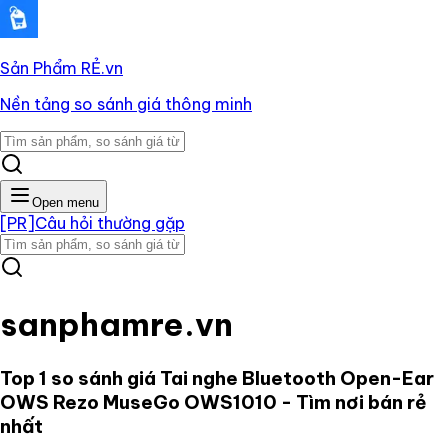
Sản Phẩm RẺ
.vn
Nền tảng so sánh giá thông minh
Open menu
[PR]
Câu hỏi thường gặp
sanphamre.vn
Top 1 so sánh giá
Tai nghe Bluetooth Open-Ear
OWS Rezo MuseGo OWS1010
- Tìm nơi bán rẻ
nhất