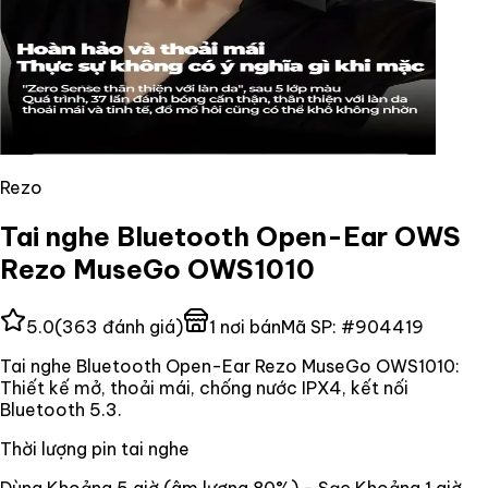
Rezo
Tai nghe Bluetooth Open-Ear OWS
Rezo MuseGo OWS1010
5.0
(
363
đánh giá)
1
nơi bán
Mã SP:
#
904419
Tai nghe Bluetooth Open-Ear Rezo MuseGo OWS1010:
Thiết kế mở, thoải mái, chống nước IPX4, kết nối
Bluetooth 5.3.
Thời lượng pin tai nghe
Dùng Khoảng 5 giờ (âm lượng 80%) - Sạc Khoảng 1 giờ