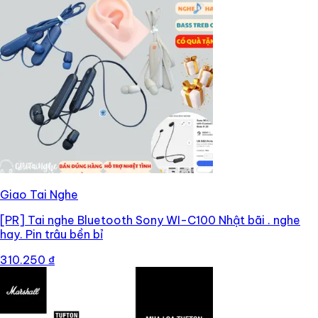
Giao Tai Nghe
[PR]
Tai nghe Bluetooth Sony WI-C100 Nhật bãi . nghe
hay. Pin trâu bền bỉ
310.250 ₫