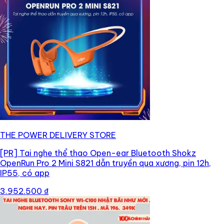
THE POWER DELIVERY STORE
[PR]
Tai nghe thể thao Open-ear Bluetooth Shokz
OpenRun Pro 2 Mini S821 dẫn truyền qua xương, pin 12h,
IP55, có app
3.952.500 ₫