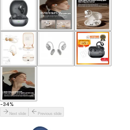
−
34
%
Next slide
Previous slide